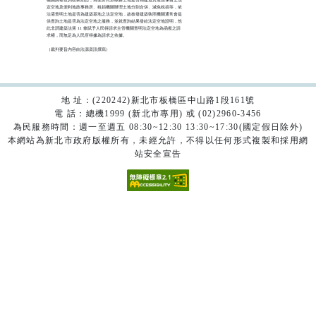
定空地及便利地政事務所、稅捐機關辦理土地分割合併、減免稅捐等，依

法需查明土地是否為建築基地之法定空地，故核發建築執照機關通常會提

供查詢土地是否為法定空地之服務，並就查詢結果發給法定空地證明，然

此非謂建築法第 11 條賦予人民得請求主管機關查明法定空地為函復之請

求權，而無足為人民所得據為請求之依據。

（裁判要旨內容由法源資訊撰寫）

地 址：(220242)新北市板橋區中山路1段161號
電 話：總機1999 (新北市專用) 或 (02)2960-3456
為民服務時間：週一至週五 08:30~12:30 13:30~17:30(國定假日除外)
本網站為新北市政府版權所有，未經允許，不得以任何形式複製和採用網
站安全宣告