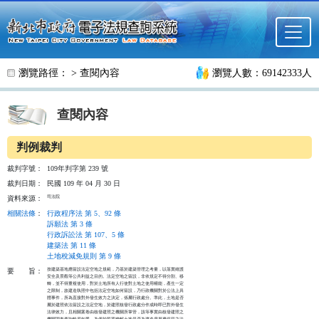
跳至主要內容
瀏覽路徑： >
查閱內容
瀏覽人數：69142333人
查閱內容
判例裁判
裁判字號：
109年判字第 239 號
裁判日期：
民國 109 年 04 月 30 日
司法院
資料來源：
相關法條
：
行政程序法 第 5、92 條
訴願法 第 3 條
行政訴訟法 第 107、5 條
建築法 第 11 條
土地稅減免規則 第 9 條
按建築基地應留設法定空地之規範，乃基於建築管理之考量，以落實維護

要
旨：
安全及景觀等公共利益之目的。法定空地之留設，非依規定不得分割、移

轉，並不得重複使用，對於土地所有人行使對土地之使用權能，產生一定

之限制，故建造執照中包括法定空地如何留設，乃行政機關對於公法上具

體事件，所為直接對外發生效力之決定，係屬行政處分。準此，土地是否

屬於建照依法留設之法定空地，於建照核發行政處分作成時即已對外發生

法律效力，且相關案卷由核發建照之機關所掌管，該等事實由核發建照之

機關調卷查詢較易知悉，為便於民眾瞭解土地是否為建造房屋應保留之法
