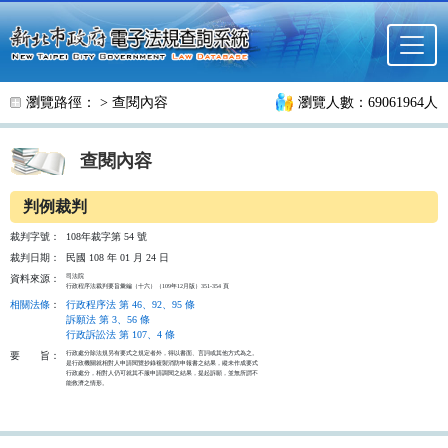
跳至主要內容
瀏覽路徑： >
查閱內容
瀏覽人數：69061964人
查閱內容
判例裁判
裁判字號：
108年裁字第 54 號
裁判日期：
民國 108 年 01 月 24 日
司法院

資料來源：
行政程序法裁判要旨彙編（十六）（109年12月版）351-354 頁
相關法條
：
行政程序法 第 46、92、95 條
訴願法 第 3、56 條
行政訴訟法 第 107、4 條
行政處分除法規另有要式之規定者外，得以書面、言詞或其他方式為之。

要
旨：
是行政機關就相對人申請閱覽抄錄複製消防申報書之結果，縱未作成要式

行政處分，相對人仍可就其不服申請調閱之結果，提起訴願，並無所謂不

能救濟之情形。
