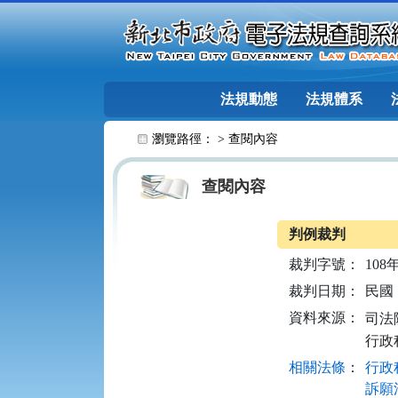
跳至主要內容
法規動態
法規體系
:::
瀏覽路徑： >
查閱內容
查閱內容
判例裁判
裁判字號：
108
裁判日期：
民國 1
資料來源：
司法院
行政
相關法條
：
行政程
訴願法