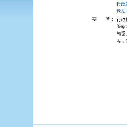
行政訴
長期照
要
旨：
行政
管轄
知悉
等，