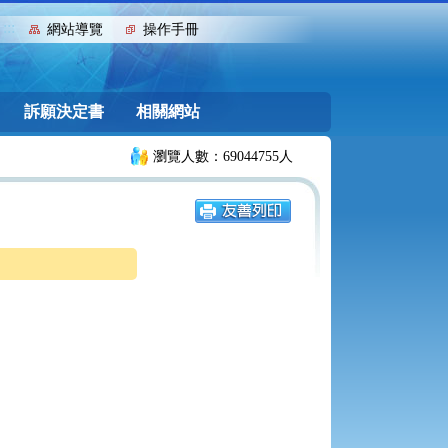
:::
網站導覽
操作手冊
訴願決定書
相關網站
瀏覽人數：69044755人