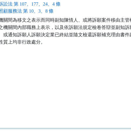
訟法 第 107、177、24、4 條
顧服務法 第 10、3、8 條
機關間為移文之表示而同時副知陳情人、或將訴願案件移由主管機
之機關間內部職務上表示，以及依訴願法規定檢卷答辯並副知訴願
、或通知訴願人訴願決定業已終結並隨文檢還訴願補充理由書件副
性質上均非行政處分。
