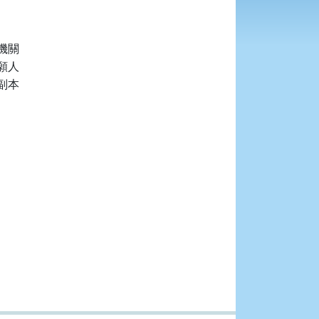
關

人

本
