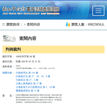
跳至主要內容
瀏覽路徑： >
查閱內容
瀏覽人數：69025850人
查閱內容
判例裁判
裁判字號：
108年判字第 68 號
裁判日期：
民國 108 年 02 月 21 日
司法院

資料來源：
行政程序法裁判要旨彙編（十六）（109年12月版）244-249 頁
相關法條
：
行政程序法 第 131 條
行政執行法 第 27、29、34、9 條
行政罰法 第 27、5 條
公務人員考績法 第 17 條
土壤及地下水污染整治法 第 2、53 條
廢棄物清理法 第 71 條
行政執行機關命義務人繳納代履行執行費用之預估金額，核係行政執行機

要
旨：
關在執行程序終結前所為之執行行為，且係行政執行機關依其公權力之意

思決定而使義務人發生公法上金錢給付義務之單方行政行為，並可據以移

送強制執行，足認其同時具有執行命令及行政處分之性質。
