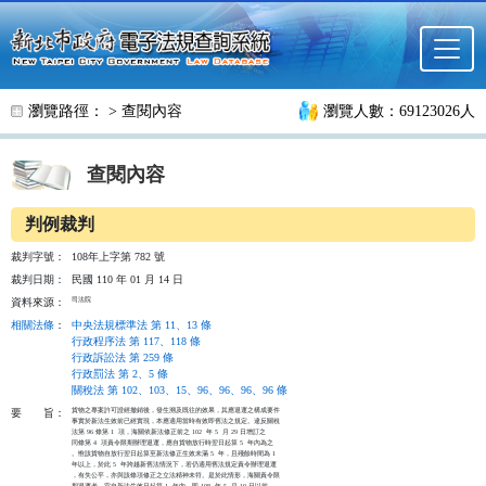
跳至主要內容
瀏覽路徑： >
查閱內容
瀏覽人數：69123026人
查閱內容
判例裁判
裁判字號：
108年上字第 782 號
裁判日期：
民國 110 年 01 月 14 日
司法院
資料來源：
相關法條
：
中央法規標準法 第 11、13 條
行政程序法 第 117、118 條
行政訴訟法 第 259 條
行政罰法 第 2、5 條
關稅法 第 102、103、15、96、96、96、96 條
貨物之專案許可證經撤銷後，發生溯及既往的效果，其應退運之構成要件

要
旨：
事實於新法生效前已經實現，本應適用當時有效即舊法之規定。違反關稅

法第 96 條第 1  項，海關依新法修正前之 102  年 5  月 29 日增訂之

同條第 4  項責令限期辦理退運，應自貨物放行時翌日起算 5  年內為之

。惟該貨物自放行翌日起算至新法修正生效未滿 5  年，且殘餘時間為 1

年以上，於此 5  年跨越新舊法情況下，若仍適用舊法規定責令辦理退運

，有失公平，亦與該條項修正之立法精神未符。是於此情形，海關責令限

期退運者，宜自新法生效日起算 1  年內，即 108  年 5  月 10 日以前
