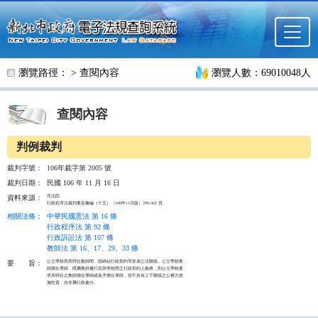
跳至主要內容
瀏覽路徑： >
查閱內容
瀏覽人數：69010048人
查閱內容
判例裁判
裁判字號：
106年裁字第 2005 號
裁判日期：
民國 106 年 11 月 16 日
司法院

資料來源：
行政程序法裁判要旨彙編（十五）（108年11月版）299-302 頁
相關法條
：
中華民國憲法 第 16 條
行政程序法 第 92 條
行政訴訟法 第 107 條
教師法 第 16、17、29、33 條
公立學校與所聘任教師間，因締結行政契約而形成公法關係。公立學校教

要
旨：
師擔任導師，既屬教師履行其與學校間之行政契約上義務，則公立學校要

求所聘任之教師擔任導師或免予擔任導師，當不具有上下關係之公權力措

施性質，自非屬行政處分。
