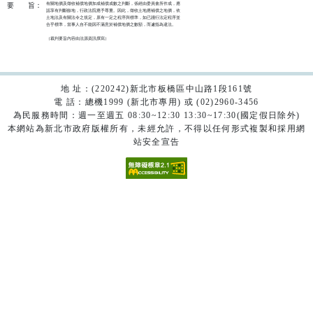
有關地價及徵收補償地價加成補償成數之判斷，係經由委員會所作成，應

要
旨：
認享有判斷餘地，行政法院應予尊重。因此，徵收土地應補償之地價，依

土地法及有關法令之規定，原有一定之程序與標準，如已踐行法定程序並

合乎標準，當事人自不能因不滿意於補償地價之數額，而遽指為違法。

（裁判要旨內容由法源資訊撰寫）

地 址：(220242)新北市板橋區中山路1段161號
電 話：總機1999 (新北市專用) 或 (02)2960-3456
為民服務時間：週一至週五 08:30~12:30 13:30~17:30(國定假日除外)
本網站為新北市政府版權所有，未經允許，不得以任何形式複製和採用網
站安全宣告