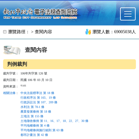
跳至主要內容
瀏覽路徑： >
查閱內容
瀏覽人數：69005038人
查閱內容
判例裁判
裁判字號：
106年判字第 126 號
裁判日期：
民國 106 年 03 月 10 日
司法院
資料來源：
相關法條
：
中央法規標準法 第 18 條
行政程序法 第 165、19 條
行政訴訟法 第 107、209 條
水利法 第 78-1 條
農業發展條例 第 18 條
土地法 第 155 條
土地徵收條例 第 11、16、17、18、22、27、30 條
平均地權條例 第 4 條
平均地權條例施行細則 第 63 條
都市計畫法 第 42 條