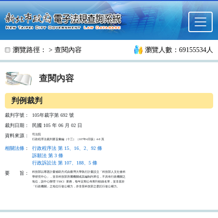
跳至主要內容
瀏覽路徑： >
查閱內容
瀏覽人數：69155534人
查閱內容
判例裁判
裁判字號：
105年裁字第 692 號
裁判日期：
民國 105 年 06 月 02 日
司法院

資料來源：
行政程序法裁判要旨彙編（十三）（107年4月版）4-8 頁
相關法條
：
行政程序法 第 15、16、2、92 條
訴願法 第 3 條
行政訴訟法 第 107、188、5 條
科技部以專題計畫補助方式由臺灣大學執行計畫設立「科技部人文社會科

要
旨：
學研究中心」，並非科技部所屬機關或其編制內單位，不具有行政機關之

地位，該中心辦理 TSSCI  業務，每年定期公布期刊收錄名單，並非基於

「行政機關」之地位行使公權力，亦非受科技部之委託行使公權力。
