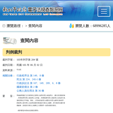
跳至主要內容
瀏覽路徑： >
查閱內容
瀏覽人數：68996285人
查閱內容
判例裁判
裁判字號：
105年判字第 284 號
裁判日期：
民國 105 年 06 月 02 日
司法院
資料來源：
相關法條
：
行政程序法 第 149、8 條
民法 第 224、245-1 條
行政訴訟法 第 107、149、209、6、8 條
國家賠償法 第 2 條
公務人員任用法 第 36 條
準備或商議訂立行政契約之當事人使用代理人或使用人，擴大其活動領域

要
旨：
，享受使用代理人或使用人之利益，亦應負擔代理人或使用人在為其行為

過程所致之不利益。因此，人民由其使用人或委任代理人參與行政程序，

因使用人或代理人之故意或過失致違反行政法上義務，於行政罰法施行前

裁處者，該違反行政法上義務之人應負同一故意或過失責任。

（裁判要旨內容由法源資訊撰寫）
