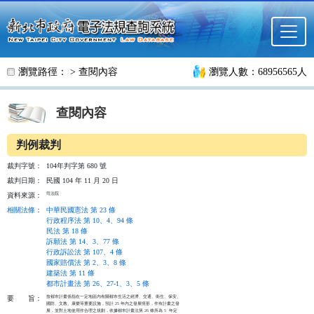
跳至主要內容
瀏覽路徑： >
查閱內容
瀏覽人數：68956565人
查閱內容
判例裁判
裁判字號：
104年判字第 680 號
裁判日期：
民國 104 年 11 月 20 日
司法院
資料來源：
相關法條
：
中華民國憲法 第 23 條
行政程序法 第 10、4、94 條
民法 第 18 條
訴願法 第 14、3、77 條
行政訴訟法 第 107、4 條
國家賠償法 第 2、3、8 條
建築法 第 11 條
都市計畫法 第 26、27-1、3、5 條
按都市計畫係指在一定地區內有關都市生活之經濟、交通、衛生、保安、

要
旨：
國防、文教、康樂等重要設施，預計 25 年內之發展情形，作有計畫之發

展，並對土地使用作合理之規劃，依據都市計畫法第 26 條所為 5  年定
