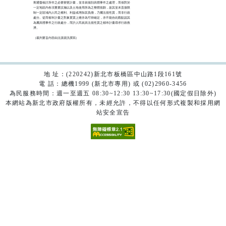
期通盤檢討所作之必要變更計畫，並非就個別具體事件之處理，而係對於

一定地區內各項重要設施以及土地使用所為之整體規劃，故其並未直接限

制一定區域內人民之權利、利益或增加其負擔，乃屬法規性質，而非行政

處分。從而都市計畫之對象實質上雖亦為可得確定，亦不能自此觀點認其

為屬具體事件之行政處分，而許人民就具法規性質之都市計畫尋求行政救

濟。

（裁判要旨內容由法源資訊撰寫）

地 址：(220242)新北市板橋區中山路1段161號
電 話：總機1999 (新北市專用) 或 (02)2960-3456
為民服務時間：週一至週五 08:30~12:30 13:30~17:30(國定假日除外)
本網站為新北市政府版權所有，未經允許，不得以任何形式複製和採用網
站安全宣告