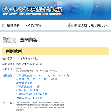
跳至主要內容
瀏覽路徑： >
查閱內容
瀏覽人數：68896885人
查閱內容
判例裁判
裁判字號：
104年判字第 345 號
裁判日期：
民國 104 年 06 月 25 日
司法院

資料來源：
行政程序法裁判要旨彙編（十二）（106年12月版）472-478 頁
相關法條
：
行政程序法 第 123、124、125、126、127、92 條
民法 第 179、180、181、182、183 條
訴願法 第 3 條
行政訴訟法 第 107 條
行政執行法 第 11 條
行政執行法施行細則 第 2 條
漁業法 第 10、4、59 條
漁業人購買漁船優惠動力用油後，將所申購之油品用於非漁業行為，經主

要
旨：
管機關查獲而以函文通知其繳回優惠油價補貼款，系爭函文核屬催告性質

之觀念通知而非行政處分，亦即主管機關不得逕以函文命相對人繳回優惠

油價補貼款。
