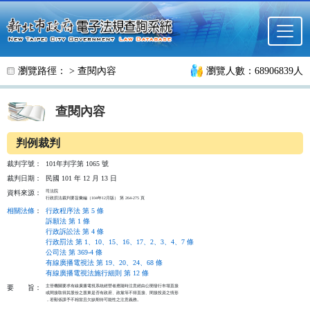
跳至主要內容
瀏覽路徑： >
查閱內容
瀏覽人數：68906839人
查閱內容
判例裁判
裁判字號：
101年判字第 1065 號
裁判日期：
民國 101 年 12 月 13 日
司法院

資料來源：
行政罰法裁判要旨彙編（104年12月版） 第 264-275 頁
相關法條
：
行政程序法 第 5 條
訴願法 第 1 條
行政訴訟法 第 4 條
行政罰法 第 1、10、15、16、17、2、3、4、7 條
公司法 第 369-4 條
有線廣播電視法 第 19、20、24、68 條
有線廣播電視法施行細則 第 12 條
主管機關要求有線廣播電視系統經營者應隨時注意經由公開發行市場直接

要
旨：
或間接取得其股份之股東是否有政府、政黨等不得直接、間接投資之情形

，若顯係課予不相當且欠缺期待可能性之注意義務。
