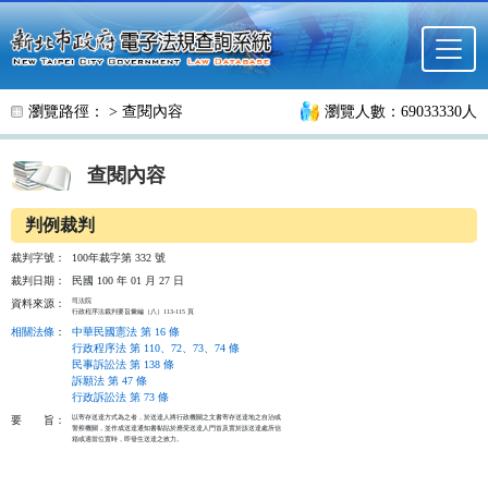
跳至主要內容
瀏覽路徑： >
查閱內容
瀏覽人數：69033330人
查閱內容
判例裁判
裁判字號：
100年裁字第 332 號
裁判日期：
民國 100 年 01 月 27 日
司法院

資料來源：
行政程序法裁判要旨彙編（八）113-115 頁
相關法條
：
中華民國憲法 第 16 條
行政程序法 第 110、72、73、74 條
民事訴訟法 第 138 條
訴願法 第 47 條
行政訴訟法 第 73 條
以寄存送達方式為之者，於送達人將行政機關之文書寄存送達地之自治或

要
旨：
警察機關，並作成送達通知書黏貼於應受送達人門首及置於該送達處所信

箱或適當位置時，即發生送達之效力。
