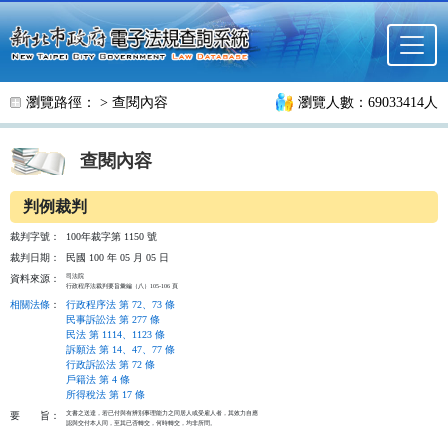
跳至主要內容
瀏覽路徑： >
查閱內容
瀏覽人數：69033414人
查閱內容
判例裁判
裁判字號：
100年裁字第 1150 號
裁判日期：
民國 100 年 05 月 05 日
司法院

資料來源：
行政程序法裁判要旨彙編（八）105-106 頁
相關法條
：
行政程序法 第 72、73 條
民事訴訟法 第 277 條
民法 第 1114、1123 條
訴願法 第 14、47、77 條
行政訴訟法 第 72 條
戶籍法 第 4 條
所得稅法 第 17 條
文書之送達，若已付與有辨別事理能力之同居人或受雇人者，其效力自應

要
旨：
認與交付本人同，至其已否轉交，何時轉交，均非所問。
