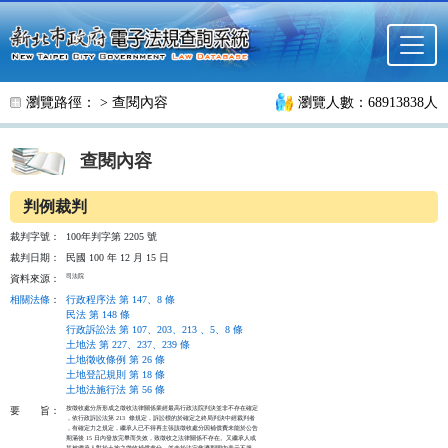
跳至主要內容
瀏覽路徑： >
查閱內容
瀏覽人數：68913838人
查閱內容
判例裁判
裁判字號：
100年判字第 2205 號
裁判日期：
民國 100 年 12 月 15 日
司法院
資料來源：
相關法條
：
行政程序法 第 147、8 條
民法 第 148 條
行政訴訟法 第 107、203、213 、5、8 條
土地法 第 227、237、239 條
土地徵收條例 第 26 條
土地登記規則 第 18 條
土地法施行法 第 56 條
按徵收處分所形成之徵收法律關係業經最高行政法院判決並非不存在確定

要
旨：
，依行政訴訟法第 213  條規定，訴訟標的於確定之終局判決中經裁判者

，有確定力之規定，繼承人已不得再主張該徵收處分因補償費未能於公告

期滿後 15 日內發放完畢而失效，致徵收之法律關係不存在。又繼承人或

其被繼承人對於土地之徵收補償處分，並未於法定救濟期間內表示不服，
