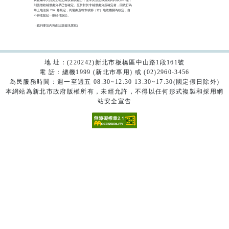
則該徵收補償處分早已告確定。至於對於非補償處分所確定者，因依行為

時土地法第 236  條規定，尚需由直轄市或縣（市）地政機關為核定，自

不得逕提起一般給付訴訟。   

（裁判要旨內容由法源資訊撰寫）

地 址：(220242)新北市板橋區中山路1段161號
電 話：總機1999 (新北市專用) 或 (02)2960-3456
為民服務時間：週一至週五 08:30~12:30 13:30~17:30(國定假日除外)
本網站為新北市政府版權所有，未經允許，不得以任何形式複製和採用網
站安全宣告