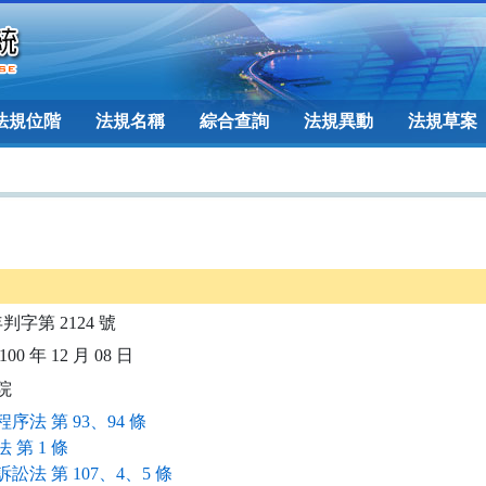
法規位階
法規名稱
綜合查詢
法規異動
法規草案
年判字第 2124 號
00 年 12 月 08 日
院
序法 第 93、94 條
 第 1 條
訟法 第 107、4、5 條