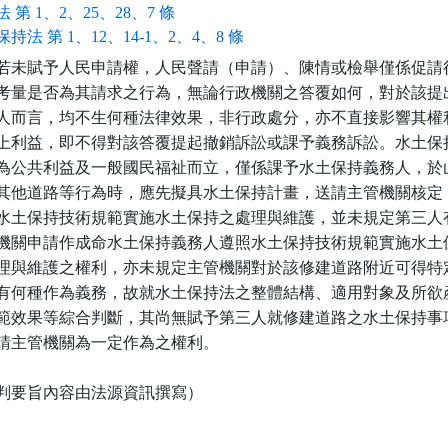
 第 1、2、25、28、7 條
持法 第 1、12、14-1、2、4、8 條
若未賦予人民申請權，人民聲請（申請）、陳情或檢舉僅係促請行
考量是否為其請求之行為，無論行政機關之答覆如何，對於該提出
人而言，均不生何種法律效果，非行政處分，亦不直接影響其權利
上利益，即不得對該答覆提起撤銷訴訟或課予義務訴訟。水土保持
為公共利益及一般國民福祉而立，僅係課予水土保持義務人，於山
其他道路等行為時，應先擬具水土保持計畫，送請主管機關核定，
水土保持技術規範實施水土保持之處理與維護，並未規定第三人有
機關申請作成命水土保持義務人遵照水土保持技術規範實施水土保
理與維護之權利，亦未規定主管機關對於該修建道路附近可得特定
有何種作為義務，故就水土保持法之整體結構、適用對象及所欲產
範效果等綜合判斷，其尚無賦予第三人就修建道路之水土保持事項
請主管機關為一定作為之權利。

判要旨內容由法源資訊撰寫）
