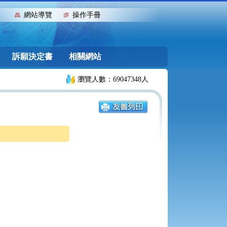
:::
網站導覽
操作手冊
訴願決定書
相關網站
瀏覽人數：69047348人