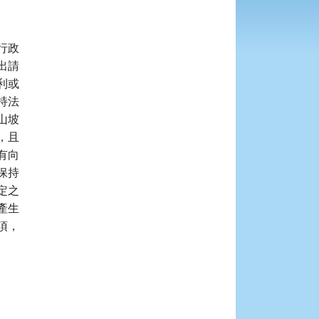
政

請

或

法

坡

且

向

持

之

生

，
