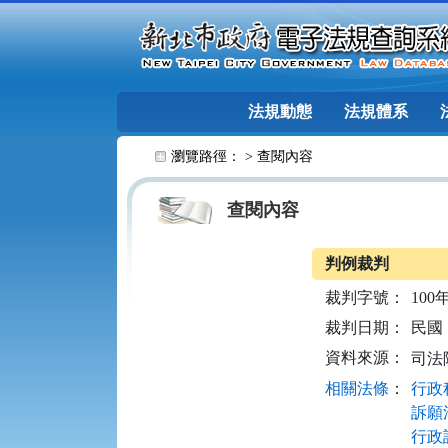
跳至主要內容
法規動態
法規體系
:::
瀏覽路徑： >
查閱內容
查閱內容
判例裁判
裁判字號：
100
裁判日期：
民國 1
資料來源：
司法
相關法條
：
行政程
訴願法
行政訴