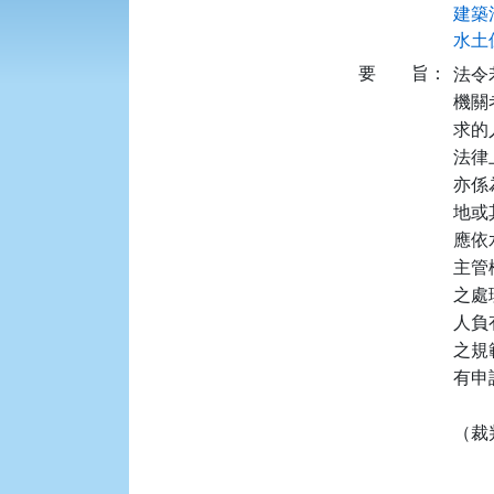
建築法
水土保
要
旨：
法令
機關
求的
法律
亦係
地或
應依
主管
之處
人負
之規
有申
（裁