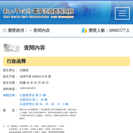
跳至主要內容
瀏覽路徑： >
查閱內容
瀏覽人數：68982577人
查閱內容
行政函釋
發文單位：
法務部
發文字號：
法律字第 0960013136 號
發文日期：
民國 96 年 05 月 08 日
法務部法規諮詢意見
資料來源：
相關法條
：
行政程序法 第 21 條
行政罰法 第 1、40 條
石油管理法 第 26、39、40、52、6 條
關於行為人於查獲後死亡，因欠缺當事人能力而無處罰主體，自無法為沒

要
旨：
入之裁處。至於已扣留之物如符合「案件終結前無留存之必要，或案件為

不予處罰或未為沒入之裁處者」之要件者，則應依行政罰法第 40 條規定

處理之

主    旨：有關違反「石油管理法」第 6  條第 1  項規定之被告已死亡，可否依「

          石油管理法」第 39 條第 2  項與第 40 條第 2  項規定，將已扣押之石

          油與儲油設備沒入或依同法第 52 條第 9  項規定，將扣押物視同廢棄物
