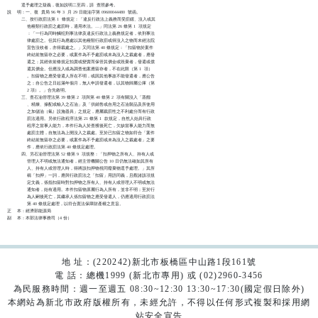
          逕予處理之疑義，復如說明二至四，請  查照參考。                  

說    明：一、復  貴局 96 年 3  月 29 日能油字第 09600044480  號函。      

          二、按行政罰法第 1  條規定：「違反行政法上義務而受罰鍰、沒入或其

              他種類行政罰之處罰時，適用本法。…」同法第 26 條第 1  項規定

              ：「一行為同時觸犯刑事法律及違反行政法上義務規定者，依刑事法

              律處罰之。但其行為應處以其他種類行政罰或得沒入之物而未經法院

              宣告沒收者，亦得裁處之。」又同法第 40 條規定：「扣留物於案件

              終結前無留存之必要，或案件為不予處罰或未為沒入之裁處者，應發

              還之；其經依前條規定拍賣或變賣而保管其價金或毀棄者，發還或償

              還其價金。但應沒入或為調查他案應留存者，不在此限（第 1  項）

              。扣留物之應受發還人所在不明，或因其他事故不能發還者，應公告

              之；自公告之日起滿年個月，無人申請發還者，以其物歸屬公庫（第

              2 項）。」合先敘明。                                      

          三、查石油管理法第 39 條第 2  項與第 40 條第 2  項有關沒入「蒸餾

              、精煉、摻配或輸入之石油」及「供銷售或自用之石油製品及所使用

              之加儲油（氣）設施器具」之規定，應屬裁罰性之不利處分而有行政

              罰法適用。另依行政程序法第 21 條第 1  款規定，自然人始具行政

              程序之當事人能力，本件行為人於查獲後死亡，欠缺當事人能力而無

              處罰主體，自無法為上開沒入之裁處。至於已扣留之物如符合「案件

              終結前無留存之必要，或案件為不予處罰或未為沒入之裁處者」之要

              件，應依行政罰法第 40 條規定處理。                          

          四、另石油管理法第 52 條第 9  項規整：「扣押物之所有人、持有人或

              管理人不明或無法通知者，經主管機關公告 10 日仍無法確如其所有

              人、持有人或管理人時，得將該扣押物視同廢棄物逕予處理。」其所

              稱「扣押」一詞，應與行政罰法之「扣留」用語同義，且觀諸該項規

              定文義，係指扣留時對扣押物之所有人、持有人或管理人不明或無法

              通知者，始有適用。本件扣留物原屬行為人所有，並非不明；至於行

              為人嗣後死亡，其繼承人係扣留物之應受發還人，仍應適用行政罰法

              第 40 條規定處理，以符合憲法保障財產權之意旨。              

正    本：經濟部能源局                                                    

地 址：(220242)新北市板橋區中山路1段161號
電 話：總機1999 (新北市專用) 或 (02)2960-3456
為民服務時間：週一至週五 08:30~12:30 13:30~17:30(國定假日除外)
本網站為新北市政府版權所有，未經允許，不得以任何形式複製和採用網
站安全宣告