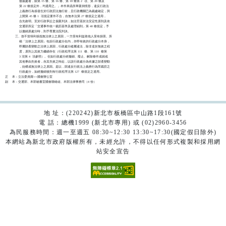
              後裁處者，除第 15 條、第 16 條、第 18 條第 2  項、第 20 條及

              第 22 條規定外，均適用之。」本件來函所舉案例情形，違反行政法

              上義務行為係發生於行政罰法施行前，且行政機關已為裁處確定，與

              上開第 45 條 1  項規定要件不合，自無本法第 27 條規定之適用，

              合先敘明。至於行政爭訟之個案判決，如法官基於法安定性原則及依

              交通部所定「交通事件統一裁罰基準及處理細則」第 40 條規定，予

              以撤銷原處分時，則予尊重法院判決。

          三、按不當得利係指無法律上之原因，一方受有利益致他人受有損害。所

              稱「法律上之原因」包括行政處分在內，亦即有效的行政處分本身，

              即屬財產變動之法律上原因，行政處分縱屬違法，除非達於無效之程

              度，原則上其效力繼續存在（行政程序法第 111  條、第 110  條第

              3 項第 4  項參照）。但如行政處分經撤銷、廢止、解除條件成就或

              其他事由失效者，自其失效之時起，以該行政處分為依據之財產變動

              ，始構成無法律上之原因。是以，因違反行政法上義務行為而裁罰之

              行政處分，如經撤銷後則有行政程序法第 127  條規定之適用。

正    本：立法委員羅○○國會辦公室

地 址：(220242)新北市板橋區中山路1段161號
電 話：總機1999 (新北市專用) 或 (02)2960-3456
為民服務時間：週一至週五 08:30~12:30 13:30~17:30(國定假日除外)
本網站為新北市政府版權所有，未經允許，不得以任何形式複製和採用網
站安全宣告