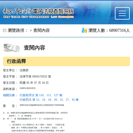
跳至主要內容
瀏覽路徑： >
查閱內容
瀏覽人數：68907316人
查閱內容
行政函釋
發文單位：
法務部
發文字號：
法律字第 0950170325 號
發文日期：
民國 95 年 07 月 18 日
法務部法規諮詢意見
資料來源：
相關法條
：
行政程序法 第 110、111、127 條
行政罰法 第 15、16、18、20、22、27、45 條
有關行政罰法裁處權時效規定之類推適用及不當得利疑義

要
旨：
主    旨：有關行政罰法裁處權時效規定之類推適用及不當得利疑義乙案，本部意見

          如說明二、三，請  查照參考。

說    明：一、復  貴委員國會辦公室 95 年 7  月 3  日立雄法字第 095001252

              號函。

          二、按行政罰法（以上簡稱本法）第 27 條第 1  項規定：「行政罰之裁

              處權，因 3  年期間之經過而消滅。」第 45 條第 1  項規定：「本

              法施行前違反行政法上義務之行為應受處罰而未經裁處，於本法施行
