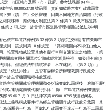
  其第 4  條規定，指直轄市及縣（市）政府。參考法務部 94 年 1

  月 14 日法律字第 0930053730 號函釋，貴府如欲將本案行政裁罰業

    務授權由轄下鄉（鎮、市）公所辦理，因屬不同地方自治團體（行政

   主體）間之權限移轉，應依地方制度法第 2  條第 3  款及市區道路

   條例第 32 條第 2  項規定，於貴管市區道路管理相關自治法規中明

三、次查貴府已依市區道路條例第 32 條第 2  項規定授權訂有苗栗縣市

   區道路管理規則，該規則第 10 條規定：「路權範圍內不得任由他人

    侵占、利用、堆置雜物或設置其他有礙行車與交通安全之物體。（第

    1 項）管理機關應會同有關單位定期或經常派員檢視，如發現有前項

   情事應依法排除。但經依法申請核准者，不在此限。（第 2  項）」

    上開規則規定「依法排除」，是否有委辦公所辦理裁罰行政處分 1

   節，請貴府本於主管機關職權核處逕復。

 四、有關經道路主管機關或管理機關勒令拆除並處以罰鍰後，逾期不履行

   拆除者是否得以連續處罰或代履行拆除 1  節，市區道路條例並無規

定，查法務部 95 年 7  月 3  日法律字第 0950018795 號書函略以

    ，違反行政法上義務構成要件行為經主管機關作成行政處分裁罰，其

    後所為之行為係屬另一行為，再處以行政罰並不違反一行為不二罰原
