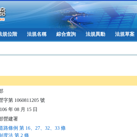
法規位階
法規名稱
綜合查詢
法規異動
法規草案
部
字第 1060811205 號
06 年 08 月 15 日
部營建署
路條例 第 16、27、32、33 條
度法 第 2 條