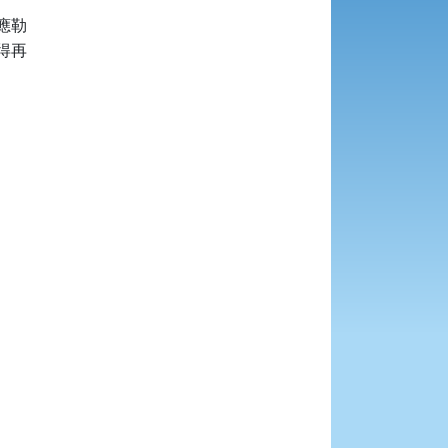
勒

再
