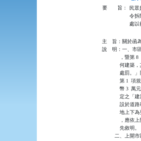
要
旨：
民眾
令拆
處以
主    旨：關於函
說    明：一、
           
           
             
           
            
           
          
          
            
              先敘明。

         