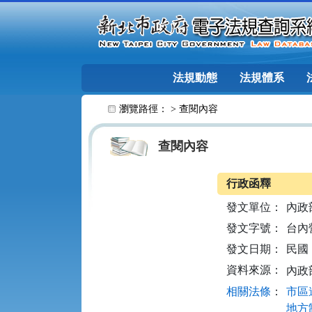
跳至主要內容
法規動態
法規體系
:::
瀏覽路徑： >
查閱內容
查閱內容
行政函釋
發文單位：
內政
發文字號：
台內營
發文日期：
民國 1
資料來源：
內政
相關法條
：
市區道
地方制