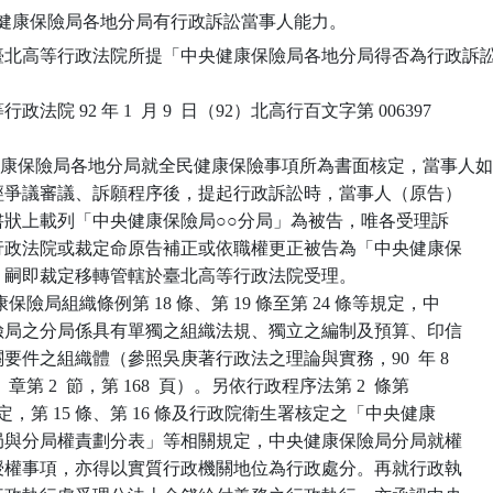
臺北高等行政法院所提「中央健康保險局各地分局得否為行政訴訟
行政法院 92 年 1  月 9  日（92）北高行百文字第 006397

.中央健康保險局各地分局就全民健康保險事項所為書面核定，當事人如
  有不服，經爭議審議、訴願程序後，提起行政訴訟時，當事人（原告）

  雖在起訴書狀上載列「中央健康保險局○○分局」為被告，唯各受理訴

  訟之高等行政法院或裁定命原告補正或依職權更正被告為「中央健康保

  險局」後，嗣即裁定移轉管轄於臺北高等行政法院受理。

.依中央健康保險局組織條例第 18 條、第 19 條至第 24 條等規定，中

  央健康保險局之分局係具有單獨之組織法規、獨立之編制及預算、印信

  等行政機關要件之組織體（參照吳庚著行政法之理論與實務，90  年 8

版，第 5  章第 2  節，第 168  頁）。另依行政程序法第 2  條第

 2、3  項規定，第 15 條、第 16 條及行政院衛生署核定之「中央健康

  保險局本局與分局權責劃分表」等相關規定，中央健康保險局分局就權

  責劃分表授權事項，亦得以實質行政機關地位為行政處分。再就行政執
