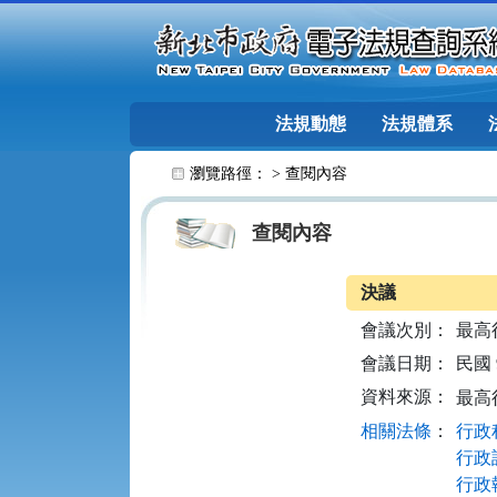
跳至主要內容
法規動態
法規體系
:::
瀏覽路徑： >
查閱內容
查閱內容
決議
會議次別：
最高
會議日期：
民國 9
資料來源：
最高
相關法條
：
行政程
行政訴
行政執