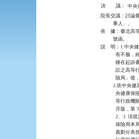
決
議：
院長交議：討論
          事人」。

依    據：臺北高等
          號函。

說    明：1
          
          
          
          
          2
          
          
            月
           
          
          