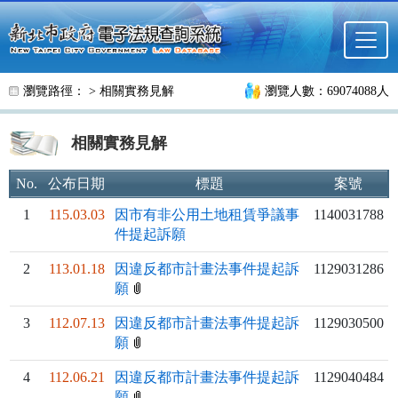
跳至主要內容
瀏覽路徑： >
相關實務見解
瀏覽人數：69074088人
相關實務見解
No.
公布日期
標題
案號
1
115.03.03
因市有非公用土地租賃爭議事
1140031788
件提起訴願
2
113.01.18
因違反都市計畫法事件提起訴
1129031286
願
3
112.07.13
因違反都市計畫法事件提起訴
1129030500
願
4
112.06.21
因違反都市計畫法事件提起訴
1129040484
願