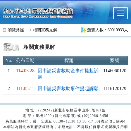
跳至主要內容
瀏覽路徑： >
相關實務見解
瀏覽人數：69010933人
相關實務見解
No.
公布日期
標題
案號
1
114.03.28
因申請災害救助金事件提起訴
1146060120
願
2
111.05.11
因申請災害救助事件提起訴願
1116120179
地 址：(220242)新北市板橋區中山路1段161號
電 話：總機1999 (新北市專用) 或 (02)2960-3456
為民服務時間：週一至週五 08:30~12:30 13:30~17:30(國定假日除外)
本網站為新北市政府版權所有，未經允許，不得以任何形式複製和採用網