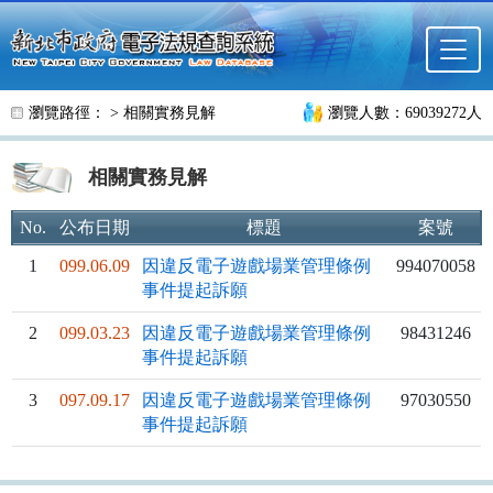
跳至主要內容
瀏覽路徑： >
相關實務見解
瀏覽人數：69039272人
相關實務見解
No.
公布日期
標題
案號
1
099.06.09
因違反電子遊戲場業管理條例
994070058
事件提起訴願
2
099.03.23
因違反電子遊戲場業管理條例
98431246
事件提起訴願
3
097.09.17
因違反電子遊戲場業管理條例
97030550
事件提起訴願