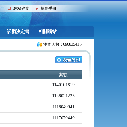
:::
網站導覽
操作手冊
訴願決定書
相關網站
瀏覽人數：69083541人
案號
1140101819
1138021225
1118040941
1117070449