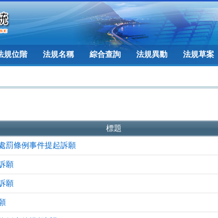
法規位階
法規名稱
綜合查詢
法規異動
法規草案
標題
處罰條例事件提起訴願
訴願
訴願
願