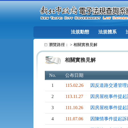
跳至主要內容
法規動態
法規體系
:::
瀏覽路徑： >
相關實務見解
相關實務見解
No.
公布日期
1
115.02.26
因反道路交通管理
2
113.11.27
因房屋稅事件提起
3
111.10.26
因房屋稅事件提起
4
111.07.06
因陳情事件提起訴