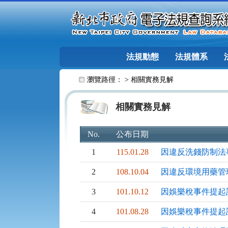
跳至主要內容
法規動態
法規體系
:::
瀏覽路徑： >
相關實務見解
相關實務見解
No.
公布日期
1
115.01.28
因違反洗錢防制法
2
108.10.04
因違反環境用藥管
3
101.10.12
因娛樂稅事件提起
4
101.08.28
因娛樂稅事件提起