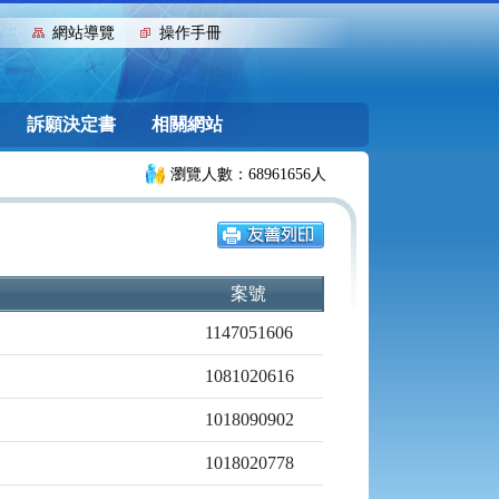
:::
網站導覽
操作手冊
訴願決定書
相關網站
瀏覽人數：68961656人
案號
1147051606
1081020616
1018090902
1018020778