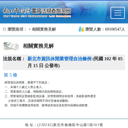
跳至主要內容
瀏覽路徑： >
相關實務見解
瀏覽人數：69100547人
相關實務見解
法規名稱：
新北市資訊休閒業管理自治條例
(民國 102 年 05
月 15 日 公發布)
第 5 條
經營資訊休閒業，應遵守下列規定：

一、未滿十八歲之人禁止進入。

二、營業場所入口處，明顯標示前款限制規定。

三、營業場所設置錄影監視設備，於營業期間全程使用；其錄影資料應至

    少保存三個月，且保存期間不得任意修改或刪除。

四、現場不得瀏覽使用色情、賭博或其他涉及犯罪內容網站或軟體。
地 址：(220242)新北市板橋區中山路1段161號