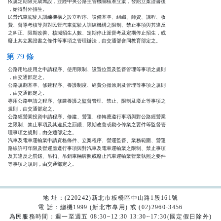
依規定期限完成籌設，並經中央公路主管機關核准立案，發給立案證書後

，始得對外招生。

民營汽車駕駛人訓練機構之設立程序、設備基準、組織、師資、課程、收

費、督導考核等與對民營汽車駕駛人訓練機構之限制、禁止事項與其違反

之糾正、限期改善、核減招生人數、定期停止派督考及定期停止招生，或

廢止其立案證書之條件等事項之管理辦法，由交通部會同教育部定之。
第 79 條
公路用地使用之申請程序、使用限制、設置位置及監督管理等事項之規則

，由交通部定之。                                                

公路規劃基準、修建程序、養護制度、經費分擔原則及管理等事項之規則

，由交通部定之。                                                

專用公路申請之程序、修建養護之監督管理、禁止、限制及廢止等事項之

規則，由交通部定之。                                            

公路經營業投資申請程序、修建、營運、移轉應遵行事項與對公路經營業

之限制、禁止事項及其違反之罰鍰、限期改善或勒令停業之要件等監督管

理事項之規則，由交通部定之。                                    

汽車及電車運輸業申請資格條件、立案程序、營運監督、業務範圍、營運

路線許可年限及營運應遵行事項與對汽車及電車運輸業之限制、禁止事項

及其違反之罰鍰、吊扣、吊銷車輛牌照或廢止汽車運輸業營業執照之要件

等事項之規則，由交通部定之。
地 址：(220242)新北市板橋區中山路1段161號
電 話：總機1999 (新北市專用) 或 (02)2960-3456
為民服務時間：週一至週五 08:30~12:30 13:30~17:30(國定假日除外)