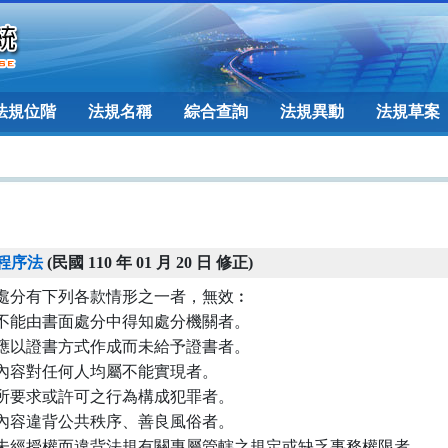
法規位階
法規名稱
綜合查詢
法規異動
法規草案
程序法
(民國 110 年 01 月 20 日 修正)
處分有下列各款情形之一者，無效︰

不能由書面處分中得知處分機關者。

應以證書方式作成而未給予證書者。

內容對任何人均屬不能實現者。

所要求或許可之行為構成犯罪者。

內容違背公共秩序、善良風俗者。

未經授權而違背法規有關專屬管轄之規定或缺乏事務權限者。
