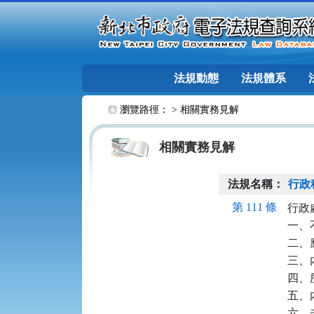
跳至主要內容
法規動態
法規體系
:::
瀏覽路徑： >
相關實務見解
相關實務見解
法規名稱：
行政
第 111 條
行政
一、
二、
三、
四、
五、
六、