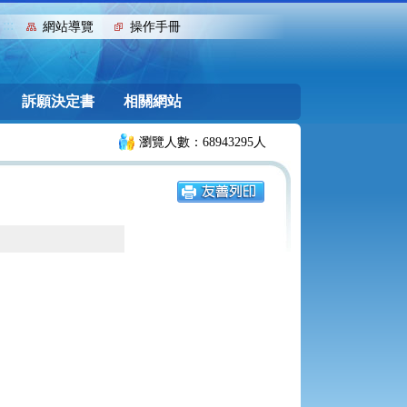
:::
網站導覽
操作手冊
訴願決定書
相關網站
瀏覽人數：68943295人