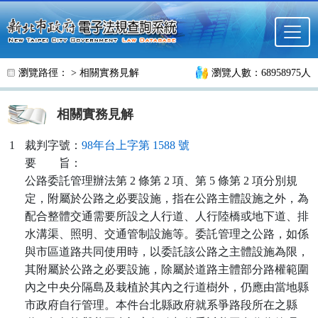
跳至主要內容
瀏覽路徑： >
相關實務見解
瀏覽人數：68958975人
相關實務見解
1
裁判字號：
98年台上字第 1588 號
要
旨：
公路委託管理辦法第 2 條第 2 項、第 5 條第 2 項分別規
定，附屬於公路之必要設施，指在公路主體設施之外，為
配合整體交通需要所設之人行道、人行陸橋或地下道、排
水溝渠、照明、交通管制設施等。委託管理之公路，如係
與市區道路共同使用時，以委託該公路之主體設施為限，
其附屬於公路之必要設施，除屬於道路主體部分路權範圍
內之中央分隔島及栽植於其內之行道樹外，仍應由當地縣
市政府自行管理。本件台北縣政府就系爭路段所在之縣