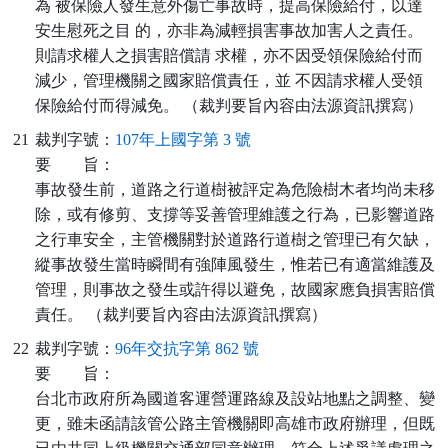
為 被保險人發生意外傷亡事故時，提高保險給付，以達
安生慰死之目 的，亦非為減輕損害事故加害人之責任。
則請求權人之損害賠償請 求權，亦不因受領保險給付而
減少，管理機關之國家賠償責任，並 不因請求權人受領
保險給付而得減免。 （裁判要旨內容由法源資訊撰寫）
21
裁判字號：
107年上國字第 3 號
要
旨：
事故發生前，道路之行道樹被評定為危險樹木者均尚未移
除，或有修剪、支撐等妥善管理維護之行為，已影響道路
之行車安全，主管機關對於道路行道樹之管理已有欠缺，
縱事故發生當時瞬間有強陣風發生，惟若已有適當維護及
管理，則事故之發生或許得以避免，故國家應負損害賠償
責任。 （裁判要旨內容由法源資訊撰寫）
22
裁判字號：
96年交抗字第 862 號
要
旨：
台北市政府所為國道客運營運路線及設站地點之調整、變
更，雖未函請該管公路主管機關即高雄市政府辦理，但既