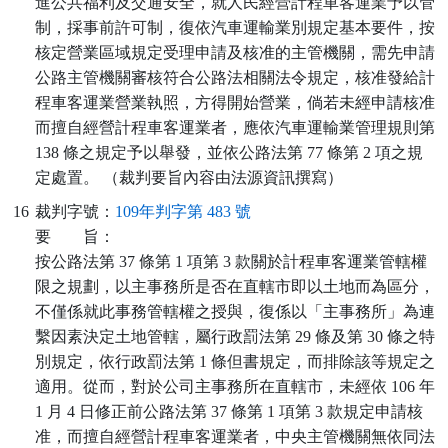
進公共福利及交通安全，就人民經營計程車客運業予以管
制，採事前許可制，復依汽車運輸業別規定基本要件，按
核定營業區域規定受理申請及核准的主管機關，需先申請
公路主管機關審核符合公路法相關法令規定，核准發給計
程車客運業營業執照，方得開始營業，倘若未經申請核准
而擅自經營計程車客運業者，應依汽車運輸業管理規則第
138 條之規定予以舉發，並依公路法第 77 條第 2 項之規
定處置。 （裁判要旨內容由法源資訊撰寫）
16
裁判字號：
109年判字第 483 號
要
旨：
按公路法第 37 條第 1 項第 3 款關於計程車客運業管轄權
限之規劃，以主事務所是否在直轄市即以土地而為區分，
不僅係就此事務管轄權之授與，復係以「主事務所」為連
繫因素決定土地管轄，屬行政罰法第 29 條及第 30 條之特
別規定，依行政罰法第 1 條但書規定，而排除該等規定之
適用。從而，對於公司主事務所在直轄市，未經依 106 年
1 月 4 日修正前公路法第 37 條第 1 項第 3 款規定申請核
准，而擅自經營計程車客運業者，中央主管機關無依同法