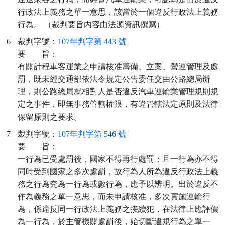
行政法上義務之單一意思，該當於一個違反行政法上義務
行為。 （裁判要旨內容由法源資訊撰寫）
6
裁判字號：
107年判字第 443 號
要
旨：
有關計程車客運業之申請核准籌備、立案、營運管理及處
罰，既未經交通部依法令規定公告委任交由公路總局辦
理，則公路總局就相對人是否違反汽車運輸業管理規則規
定之事件，即無事務管轄權限，有違管轄法定原則及法律
保留原則之要求。
7
裁判字號：
107年判字第 546 號
要
旨：
一行為已受處罰後，國家不得再行處罰；且一行為亦不得
同時受到國家之多次處罰，故行為人所為違反行政法上義
務之行為究為一行為或數行為，應予以辨明。出於違反不
作為義務之單一意思，而未申請核准，多次實施運輸行
為，係違反同一行政法上義務之接續犯，在法律上應評價
為一行為，於主管機關處罰後，始切斷違規行為之單一