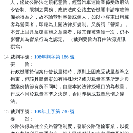
人，鑑於公路法之規範意旨，經營汽車運輸業係受政府法
令管制、限制之業務，應依法向公路主管機關申請核准籌
備始得為之，故不論營利事業或個人，如以小客車出租載
客為營業者，即應為上開法律所規制。又所謂「營業」，
本質上固具反覆實施之意圖者，縱其僅被查獲一次，仍不
影響其為營業行為之認定。 （裁判要旨內容由法源資訊
撰寫）
14
裁判字號：
108年判字第 186 號
要
旨：
行政機關於個案行使裁量權時，原則上固應受裁量基準之
拘束，但該具體個案如有特殊狀況或與裁量基準所定之典
型案例情節有所不同時，自應本於法律授權目的為裁量，
作成不同於裁量基準之決定，否則即構成裁量怠惰之違
法。
15
裁判字號：
109年上字第 730 號
要
旨：
公路法係為健全公路營運制度，發展公路運輸事業，以促