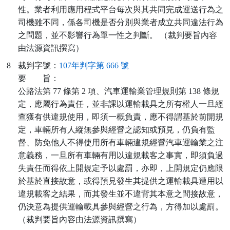
性。業者利用應用程式平台每次與其共同完成運送行為之
司機雖不同，係各司機是否分別與業者成立共同違法行為
之問題，並不影響行為單一性之判斷。 （裁判要旨內容
由法源資訊撰寫）
8
裁判字號：
107年判字第 666 號
要
旨：
公路法第 77 條第 2 項、汽車運輸業管理規則第 138 條規
定，應屬行為責任，並非課以運輸載具之所有權人一旦經
查獲有供違規使用，即須一概負責，應不得謂基於前開規
定，車輛所有人縱無參與經營之認知或預見，仍負有監
督、防免他人不得使用所有車輛違規經營汽車運輸業之注
意義務，一旦所有車輛有用以違規載客之事實，即須負過
失責任而得依上開規定予以處罰，亦即，上開規定仍應限
於基於直接故意，或得預見發生其提供之運輸載具遭用以
違規載客之結果，而其發生並不違背其本意之間接故意，
仍決意為提供運輸載具參與經營之行為，方得加以處罰。
（裁判要旨內容由法源資訊撰寫）