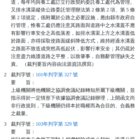
道，每年均與養工處訂立行政契約委託養工處代為管理。
又排水溝渠縱依公路委託管理辦法第 2 條第 2 項、第 5 條
第 2 項規定，係附屬於公路之必要設施，應由縣市政府自
行管理，惟養工處仍應注意其路面與道路中之水溝蓋不應
有影響行車安全之高低落差，如排水溝渠上方之水溝蓋低
於路面，亦得採取使路面緩斜降低方式，維持經過水溝蓋
之路面不致造成突然高低起伏，影響行車安全；其仍疏於
注意盡力維護道路之平整，以致肇事，自難辭管理缺失之
責。 （裁判要旨內容由法源資訊撰寫）
2
裁判字號：
101年判字第 327 號
要
旨：
上級機關將他機關之協調會議紀錄轉知所屬下級機關，並
指示得於一定情形下依據協調會議記錄辦理，上開函文尚
非行政規則，下級機關仍得本於職權而為合目的、合義務
之裁量。
3
裁判字號：
103年判字第 329 號
要
旨：