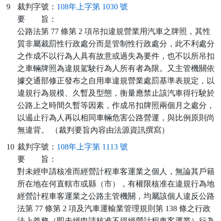
9
裁判字號：
108年上字第 1030 號
要
旨：
公路法第 77 條第 2 項吊扣違規營業用汽車之牌照，其性
質非屬裁罰性行政處分而是管制性行政處分，此不利處分
之作成不以行為人具有故意或過失為要件，也不以所吊扣
之車輛牌照為違規駕駛行為人所有者為限。又主管機關依
據交通部修正發布之自用車違規營業處罰基準表規定，以
違規行為規模、久暫及型態，衡量應禁止該汽車得行駛於
公路上之時間久暫等因素，作成吊扣牌照兩個月之處分，
以遏止行為人再以相同車輛危害公路營運，與比例原則尚
無違背。 （裁判要旨內容由法源資訊撰寫）
10
裁判字號：
108年上字第 1113 號
要
旨：
對未經申請核准而經營計程車客運業之個人，無論其戶籍
所在地在何直轄市或縣（市），有權限核准在違規行為地
經營計程車客運業之公路主管機關，均屬該個人違反公路
法第 77 條第 2 項及汽車運輸業管理規則第 138 條之行政
法上義務（即未經申請核准不得經營計程車客運業）行為