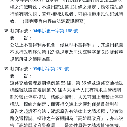
權之消滅時效，不適用該法第 131 條之規定，應依該法施
行前有關法規，若無相關法規者，可類推適用民法消滅時
效。 （裁判要旨內容由法源資訊撰寫）
38
裁判字號：
94年訴更一字第 168 號
要
旨：
公法上不當得利亦包含「侵益型不當得利」，其適用範圍
不以行政程序法第 127 條規定及司法院釋字第 515 號解釋
規範所及之範圍為限。
39
裁判字號：
99年訴字第 281 號
要
旨：
道路交通管理處罰條例第 55 條、第 56 條及道路交通標誌
標線號誌設置規則第 78 條均未授予人民有請求主管機關
劃設禁止停車標誌、標線之權利。人民可因上開禁止停車
標誌、標線之制定，而獲得交通上之便利僅是反射利益，
原告之起訴不合法，縱認原告有法律上之請求權，設置道
路交通標誌、標線之主管機關為「高雄縣政府」，亦非被
告「高雄縣政府警察局」，是本件原告之請求於法無據。