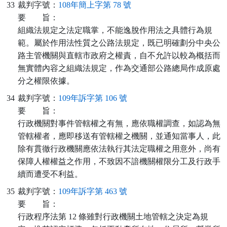
33
裁判字號：
108年簡上字第 78 號
要
旨：
組織法規定之法定職掌，不能逸脫作用法之具體行為規
範。屬於作用法性質之公路法規定，既已明確劃分中央公
路主管機關與直轄市政府之權責，自不允許以較為概括而
無實體內容之組織法規定，作為交通部公路總局作成原處
分之權限依據。
34
裁判字號：
109年訴字第 106 號
要
旨：
行政機關對事件管轄權之有無，應依職權調查，如認為無
管轄權者，應即移送有管轄權之機關，並通知當事人，此
除有貫徹行政機關應依法執行其法定職權之用意外，尚有
保障人權權益之作用，不致因不諳機關權限分工及行政手
續而遭受不利益。
35
裁判字號：
109年訴字第 463 號
要
旨：
行政程序法第 12 條雖對行政機關土地管轄之決定為規