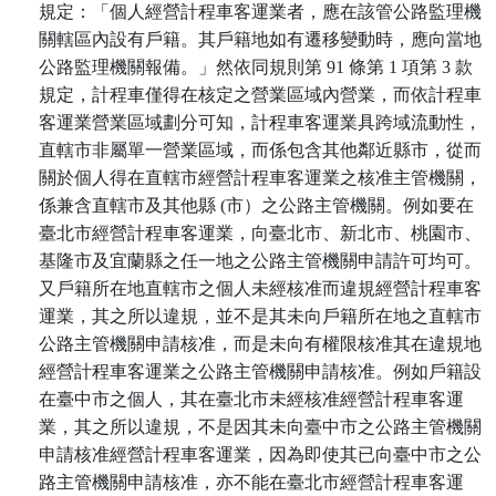
規定：「個人經營計程車客運業者，應在該管公路監理機
關轄區內設有戶籍。其戶籍地如有遷移變動時，應向當地
公路監理機關報備。」然依同規則第 91 條第 1 項第 3 款
規定，計程車僅得在核定之營業區域內營業，而依計程車
客運業營業區域劃分可知，計程車客運業具跨域流動性，
直轄市非屬單一營業區域，而係包含其他鄰近縣市，從而
關於個人得在直轄市經營計程車客運業之核准主管機關，
係兼含直轄市及其他縣 (市）之公路主管機關。例如要在
臺北市經營計程車客運業，向臺北市、新北市、桃園市、
基隆市及宜蘭縣之任一地之公路主管機關申請許可均可。
又戶籍所在地直轄市之個人未經核准而違規經營計程車客
運業，其之所以違規，並不是其未向戶籍所在地之直轄市
公路主管機關申請核准，而是未向有權限核准其在違規地
經營計程車客運業之公路主管機關申請核准。例如戶籍設
在臺中市之個人，其在臺北市未經核准經營計程車客運
業，其之所以違規，不是因其未向臺中市之公路主管機關
申請核准經營計程車客運業，因為即使其已向臺中市之公
路主管機關申請核准，亦不能在臺北市經營計程車客運