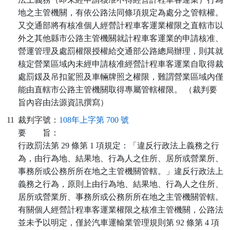
地之主管機關，有依公路法同條項規定為處分之管轄權。
又交通部將有核准個人經營計程車客運業權限之直轄市以
外之其他縣市公路主管機關就計程車客運業的申請核准、
營運管理及處罰權限授權給交通部公路總局辦理，則其就
核定營業區域內未經申請核准經營計程車客運業自取得裁
處罰鍰及吊扣駕照及車輛牌照之權限，難謂營業區域內僅
能由直轄市公路主管機關取得專屬管轄權限。 （裁判要
旨內容由法源資訊撰寫）
11
裁判字號：
108年上字第 700 號
要
旨：
行政罰法第 29 條第 1 項規定：「違反行政法上義務之行
為，由行為地、結果地、行為人之住所、居所或營業所、
事務所或公務所所在地之主管機關管轄。」違反行政法上
義務之行為，原則上由行為地、結果地、行為人之住所、
居所或營業所、事務所或公務所所在地之主管機關管轄。
有關個人經營計程車客運業權限之核准主管機關，公路法
並未予以明定，僅於汽車運輸業管理規則第 92 條第 4 項