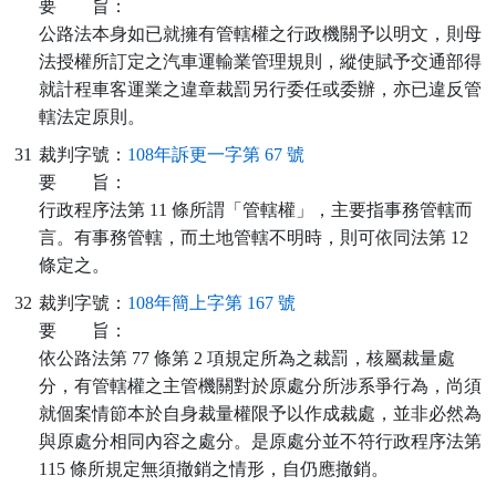
要
旨：
公路法本身如已就擁有管轄權之行政機關予以明文，則母
法授權所訂定之汽車運輸業管理規則，縱使賦予交通部得
就計程車客運業之違章裁罰另行委任或委辦，亦已違反管
轄法定原則。
31
裁判字號：
108年訴更一字第 67 號
要
旨：
行政程序法第 11 條所謂「管轄權」，主要指事務管轄而
言。有事務管轄，而土地管轄不明時，則可依同法第 12
條定之。
32
裁判字號：
108年簡上字第 167 號
要
旨：
依公路法第 77 條第 2 項規定所為之裁罰，核屬裁量處
分，有管轄權之主管機關對於原處分所涉系爭行為，尚須
就個案情節本於自身裁量權限予以作成裁處，並非必然為
與原處分相同內容之處分。是原處分並不符行政程序法第
115 條所規定無須撤銷之情形，自仍應撤銷。