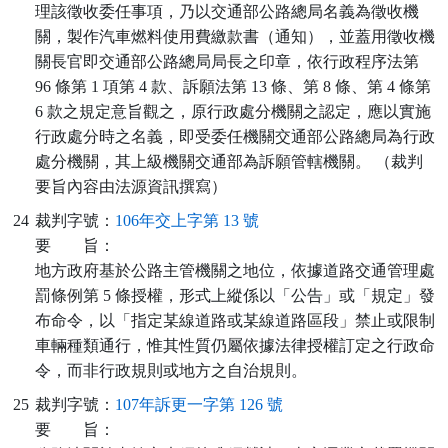
理該徵收委任事項，乃以交通部公路總局名義為徵收機
關，製作汽車燃料使用費繳款書（通知），並蓋用徵收機
關長官即交通部公路總局局長之印章，依行政程序法第
96 條第 1 項第 4 款、訴願法第 13 條、第 8 條、第 4 條第
6 款之規定意旨觀之，原行政處分機關之認定，應以實施
行政處分時之名義，即受委任機關交通部公路總局為行政
處分機關，其上級機關交通部為訴願管轄機關。 （裁判
要旨內容由法源資訊撰寫）
24
裁判字號：
106年交上字第 13 號
要
旨：
地方政府基於公路主管機關之地位，依據道路交通管理處
罰條例第 5 條授權，形式上縱係以「公告」或「規定」發
布命令，以「指定某線道路或某線道路區段」禁止或限制
車輛種類通行，惟其性質仍屬依據法律授權訂定之行政命
令，而非行政規則或地方之自治規則。
25
裁判字號：
107年訴更一字第 126 號
要
旨：