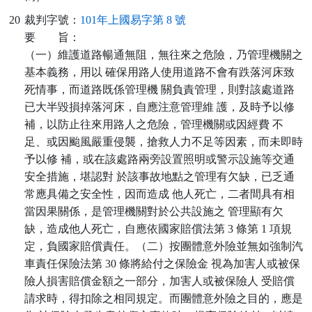
20
裁判字號：
101年上國易字第 8 號
要
旨：
（一）維護道路暢通無阻，無往來之危險，乃管理機關之
基本義務，用以 確保用路人使用道路不會有跌落河床致
死情事，而道路既係管理機 關負責管理，則對該處道路
已大半毀損掉落河床，自應注意管理維 護，及時予以修
補，以防止往來用路人之危險，管理機關或因經費 不
足、或因颱風嚴重侵襲，搶救人力不足等因素，而未即時
予以修 補，或在該處路兩旁設置照明或警示設施等交通
安全措施，堪認對 於該事故地點之管理有欠缺，已乏通
常應具備之安全性，因而造成 他人死亡，二者間具有相
當因果關係，是管理機關對於公共設施之 管理顯有欠
缺，造成他人死亡，自應依國家賠償法第 3 條第 1 項規
定，負國家賠償責任。（二）按團體意外險並無如強制汽
車責任保險法第 30 條將給付之保險金 視為加害人或被保
險人損害賠償金額之一部分，加害人或被保險人 受賠償
請求時，得扣除之相同規定。而團體意外險之目的，應是