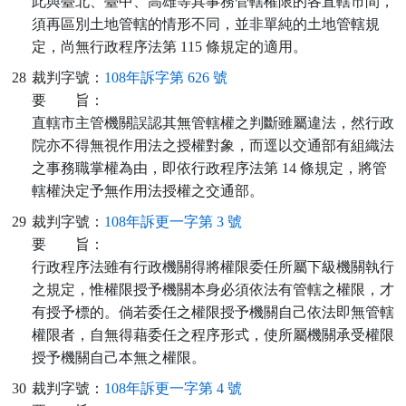
此與臺北、臺中、高雄等具事務管轄權限的各直轄市間，
須再區別土地管轄的情形不同，並非單純的土地管轄規
定，尚無行政程序法第 115 條規定的適用。
28
裁判字號：
108年訴字第 626 號
要
旨：
直轄市主管機關誤認其無管轄權之判斷雖屬違法，然行政
院亦不得無視作用法之授權對象，而逕以交通部有組織法
之事務職掌權為由，即依行政程序法第 14 條規定，將管
轄權決定予無作用法授權之交通部。
29
裁判字號：
108年訴更一字第 3 號
要
旨：
行政程序法雖有行政機關得將權限委任所屬下級機關執行
之規定，惟權限授予機關本身必須依法有管轄之權限，才
有授予標的。倘若委任之權限授予機關自己依法即無管轄
權限者，自無得藉委任之程序形式，使所屬機關承受權限
授予機關自己本無之權限。
30
裁判字號：
108年訴更一字第 4 號