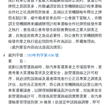
按計程車公會旗下駕駛人相繼解除或終止契約、返還公司
牌照之原因眾多，尚難遽謂皆因主管機關創設計程車運輸
合作社之社員牌照所致者，且倘以主管機關每年釋出之牌
照名額計算，縱中籤者皆來自同一公會旗下駕駛人，亦難
謂主管機關將來繼續辦理計程車運輸合作社牌照核發作業
之執行，會造成公會有發生鉅額會費短收之重大損害之
虞，自無提前救濟之急迫必要性，則公會對主管機關牌照
核發作業之執行提起預防性不作為訴訟，即屬無理由。
（裁判要旨內容由法源資訊撰寫）
4
裁判字號：
103年判字第 636 號
要
旨：
規劃公路營運路線時，除汽車客運業者之市場競爭外，更
應考量大眾運輸需求及交通安全，故營運路線之許可程
序，就必須對該路線及週邊環境進行公正且專業之調查及
評估，始符合正當程序。而公路主管機關就此設置公路汽
車客運審議會，以辦理相關審議及評估作業，但如果並非
新營運路線許可，而僅係原營運路線因實際需要，依汽車
運輸業管理規則第 36 條第 1 款規定申請路線調整，即可