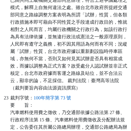
已由共同上級機關交通部同意辦理，符合上述爭議處理之
模式，解釋上自無何違法之處。雖台北市政府所提經交通
部同意之路線調整方案表明為所謂「試辦」性質，但各類
行政措施本即可藉由不同性質之手段達成行政目的，惟就
相對之人民而言，均屬行政機關之行政行為，如該行政行
為具有法律依據，並無違行政法或憲法之一般原理原則，
人民即有遵守之義務，初不因其用語為何而有不同；況縱
屬「試辦」性質，台北市政府據以重新劃設臨時停車區
域，亦無何不當，否則又如何見其試辦是否具有相當成
效，而據以調整為正式方案？故受處分人認試辦並非正式
核定，台北市政府據而客運之路線及站位，並不合法云
云，顯非的論，不足採信。 裁判法院：臺灣高等法院
（裁判要旨內容由法源資訊撰寫）
23
裁判字號：
100年簡字第 73 號
要
旨：
汽車燃料使用費之徵收，乃交通部依據公路法第 27 條、
行政程序法第 15 條、汽車燃料使用費徵收及分配辦法規
定，公告委任其所屬公路總局辦理，交通部公路總局為辦