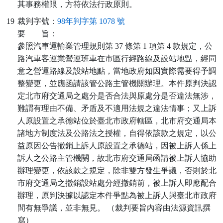
其事務權限，方符依法行政原則。
19
裁判字號：
98年判字第 1078 號
要
旨：
參照汽車運輸業管理規則第 37 條第 1 項第 4 款規定，公
路汽車客運業營運班車在市區行經路線及設站地點，經同
意之營運路線及設站地點，當地政府如因實際需要得予調
整變更，並應函請該管公路主管機關辦理。本件原判決認
定北市府交通局之處分是否合法與原處分是否違法無涉，
難謂有理由不備、矛盾及不適用法規之違法情事；又上訴
人原設置之承德站位於臺北市政府轄區，北市府交通局本
諸地方制度法及公路法之授權，自得依該款之規定，以公
益原因公告撤銷上訴人原設置之承德站，因被上訴人係上
訴人之公路主管機關，故北市府交通局函請被上訴人協助
辦理變更，依該款之規定，除非雙方發生爭議，否則於北
市府交通局之撤銷設站處分經撤銷前，被上訴人即應配合
辦理，原判決據以認定本件爭點為被上訴人與臺北市政府
間有無爭議，並非無見。 （裁判要旨內容由法源資訊撰
寫）