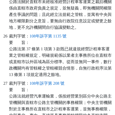
公路法關於直轄市未經核准經營計程車客運業之裁罰機關
係由直轄市政府負責之規定，並無疑義，即無機關間權限
產生爭議的問題；且此經立法規範之管轄，並寓有中央與
地方權限劃分之意旨，要無由行政院任意設定或變更之餘
地，更不允許機關間自行協議變動之。
26
裁判字號：
108年訴字第 1135 號
要
旨：
公路法第 37 條第 1 項第 3 款既已就違規經營計程車客運
業之管轄權規定，明確規範係以業者主事務所位在直轄市
或直轄市以外區域為區分標準。從而並無同一事件，數行
政機關均有管轄權之管轄權競合情形，自無行政程序法第
13 條第 1 項規定適用之餘地。
27
裁判字號：
108年訴字第 208 號
要
旨：
公路法就經營汽車運輸業，係按經營業別區分中央公路主
管機關與直轄市公路主管機關的事務權限；中央主管機關
對於主事務所在直轄市之計程車客運業，並無事務權限，