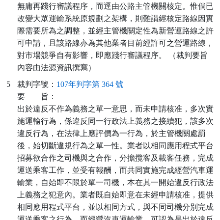
無庸再踐行審議程序，而逕由公路主管機關核定。惟倘已
改變大眾運輸系統原規劃之架構，則難謂經核定路線因實
際需要所為之調整，並經主管機關定性為新營運路線之許
可申請，且該路線亦為其他業者目前經許可之營運路線，
對市場競爭自有影響，即應踐行審議程序。 （裁判要旨
內容由法源資訊撰寫）
5
裁判字號：
107年判字第 364 號
要
旨：
出於違反不作為義務之單一意思，而未申請核准，多次實
施運輸行為，係違反同一行政法上義務之接續犯，該多次
違反行為，在法律上應評價為一行為，於主管機關處罰
後，始切斷違規行為之單一性。業者以相同應用程式平台
招募欲合作之司機與之合作，分擔攬客及載客任務，完成
運送乘客工作，並受有報酬，而共同實施完成經營汽車運
輸業，自始即不限於單一司機，本在其一開始違反行政法
上義務之犯意內。業者既自始即意在未經申請核准，提供
相同應用程式平台，並以相同方式，與不同司機分別完成
運送乘客之行為，而經營汽車運輸業，可認為是出於違反