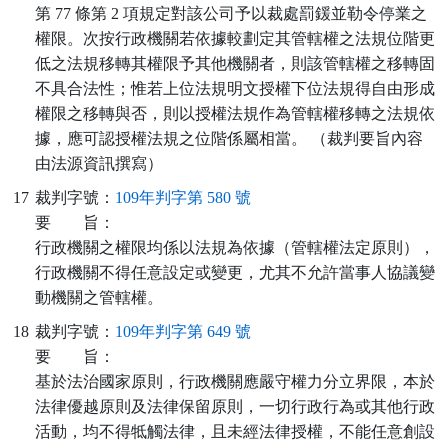
第 77 條第 2 項規定對該公司予以裁處罰鍰並勒令停業之
權限。次按行政機關若依據較劃定其管轄權之法規位階更
低之法規移轉其權限予其他機關者，則該管轄權之移轉固
不具合法性；惟若上位法規明文授權下位法規得自由形成
權限之移轉與否，則以授權法規作為管轄權移轉之法規依
據，應可認授權法規之位階係屬相當。 （裁判要旨內容
由法源資訊撰寫）
17
裁判字號：
109年判字第 580 號
要
旨：
行政機關之權限均係以法規為依據（管轄權法定原則），
行政機關不得任意設定或變更，尤其不允許當事人協議變
動機關之管轄權。
18
裁判字號：
109年判字第 649 號
要
旨：
基於法治國家原則，行政機關應嚴守權力分立界限，本於
法律優越原則及法律保留原則，一切行政行為或其他行政
活動，均不得牴觸法律，且未經法律授權，不能任意創設