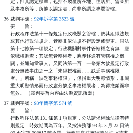
定，惟其認定標準，包括不動產所在地、住居所、營業所
及事務所等，所據以認定者，尚非所謂之專屬管轄。
36
裁判字號：
92年訴字第 3523 號
要
旨：
行政程序法第十一條規定行政機關之管轄，依其組織法規
或其他行政法規之。管轄非依法規不得設定或變更。同法
第十七條第一項規定，行政機關對事件管轄權之有無，應
依職權調查；其認無管轄權者，應即移送有管轄權之機
關，並通知當事人。又同法第一百十一條第六款規定行政
處分無效事由之一之「未經授權而……缺乏事務權限
者。」所稱「缺乏事務權限」，係指重大明顯情形，非屬
重大明顯情形而行政處分缺乏事務權限者，為得撤銷而非
無效。 （裁判要旨內容由法源資訊撰寫）
37
裁判字號：
93年簡字第 574 號
要
旨：
行政程序法第 131 條第 1 項規定，公法請求權除法律有特
別規定，時效期間為五年。又按法務部 93 年 3 月 22 日法
90 令字第 008617 號令釋，行政程序法施行前公法上請求