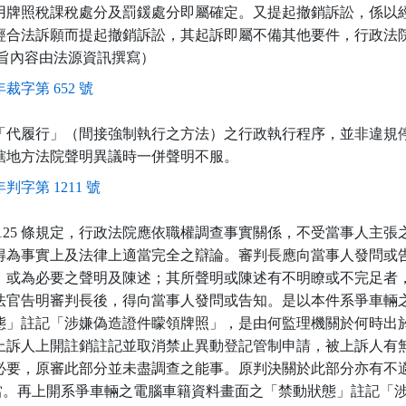
用牌照稅課稅處分及罰鍰處分即屬確定。又提起撤銷訴訟，係以
經合法訴願而提起撤銷訴訟，其起訴即屬不備其他要件，行政法
要旨內容由法源資訊撰寫）
年裁字第 652 號
「代履行」（間接強制執行之方法）之行政執行程序，並非違規
轄地方法院聲明異議時一併聲明不服。
年判字第 1211 號
125 條規定，行政法院應依職權調查事實關係，不受當事人主張
得為事實上及法律上適當完全之辯論。審判長應向當事人發問或
，或為必要之聲明及陳述；其所聲明或陳述有不明瞭或不完足者
法官告明審判長後，得向當事人發問或告知。是以本件系爭車輛
態」註記「涉嫌偽造證件矇領牌照」，是由何監理機關於何時出
上訴人上開註銷註記並取消禁止異動登記管制申請，被上訴人有
必要，原審此部分並未盡調查之能事。原判決關於此部分亦有不
定不當。再上開系爭車輛之電腦車籍資料畫面之「禁動狀態」註記「