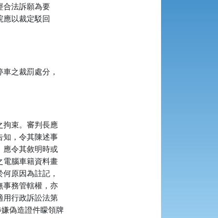
經合法訴願為要
院應以裁定駁回
停車之裁罰處分，
之拘束。審判長應
告知，令其陳述事
，應令其敘明時或
之電腦車籍資料畫
於何原因為註記，
無事務管轄權，亦
適用行政訴訟法第
涉嫌偽造證件矇領牌