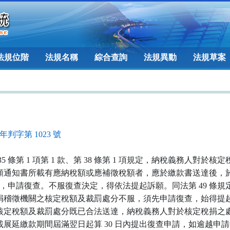
法規位階
法規名稱
綜合查詢
法規異動
法規草案
1年判字第 1023 號
5 條第 1 項第 1 款、第 38 條第 1 項規定，納稅義務人對於
額通知書所載有應納稅額或應補徵稅額者，應於繳款書送達後，
日內，申請復查。不服復查決定，得依法提起訴願。同法第 49 條
捐稽徵機關之核定稅額及裁罰處分不服，須先申請復查，始得提
核定稅額及裁罰處分既已合法送達，納稅義務人對於核定稅捐之
載展延繳款期間屆滿翌日起算 30 日內提出復查申請，如逾越申