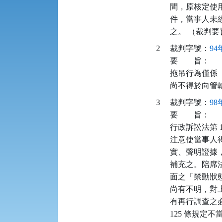
間，原核定使
件，當事人未
之。 （裁判
2
裁判字號：
94
要
旨：
拖吊行為僅係
尚不得於向管
3
裁判字號：
98
要
旨：
行政訴訟法第 
注意使當事人
實、聲明證據
補充之。陪席
面之「禁動狀
尚有不明，對
有再行調查之
125 條規