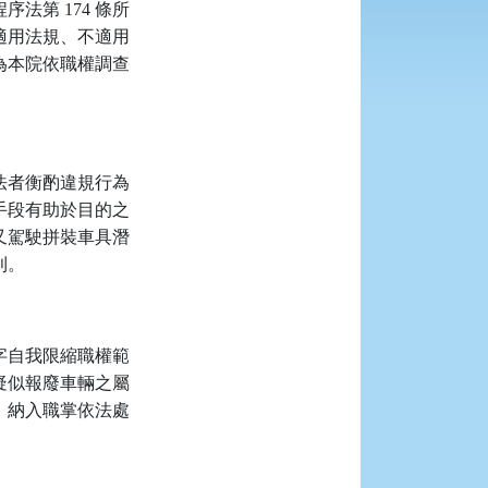
第 174 條所
適用法規、不適用
為本院依職權調查
法者衡酌違規行為
手段有助於目的之
又駕駛拼裝車具潛
則。
字自我限縮職權範
疑似報廢車輛之屬
，納入職掌依法處