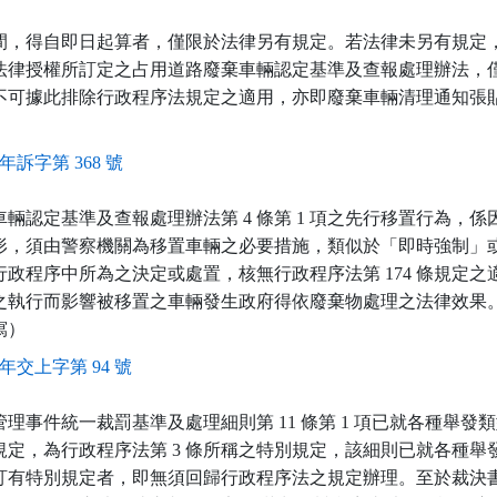
間，得自即日起算者，僅限於法律另有規定。若法律未另有規定
法律授權所訂定之占用道路廢棄車輛認定基準及查報處理辦法，
不可據此排除行政程序法規定之適用，亦即廢棄車輛清理通知張
9年訴字第 368 號
輛認定基準及查報處理辦法第 4 條第 1 項之先行移置行為，
形，須由警察機關為移置車輛之必要措施，類似於「即時強制」
政程序中所為之決定或處置，核無行政程序法第 174 條規定之
之執行而影響被移置之車輛發生政府得依廢棄物處理之法律效果。
寫）
0年交上字第 94 號
理事件統一裁罰基準及處理細則第 11 條第 1 項已就各種舉發
規定，為行政程序法第 3 條所稱之特別規定，該細則已就各種舉
訂有特別規定者，即無須回歸行政程序法之規定辦理。至於裁決