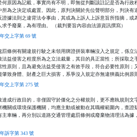
何原因為記載，事實尚有不明，即無從判斷該註記是否為行政程序法
中所為之決定或處置。因此，原判決關於先位聲明部分，判決有
反證據法則之違背法令事由，其或為上訴人上訴意旨所指摘，或
人求予廢棄，為有理由。 （裁判要旨內容由法源資訊撰寫）
5年交上字第 69 號
處罰條例有關違規行駛之未領用牌證拼裝車輛沒入之規定，係立
致法益侵害之程度所為之立法裁量，其目的具正當性；所採取之
當性原則，且為避免法益受侵害之有效手段，符合必要性原則；
能肇致身體、財產之巨大損害，系爭沒入規定亦無違狹義比例原
7年交上字第 275 號
效達成行政目的，非僅固守於僵化之分權規則，更不應執規則文
察機關或環境保護機關，均應主動或被動在其職權範圍內，查證
有主車輛，再分別以道路交通管理處罰條例或廢棄物清理法為據
8年訴字第 343 號