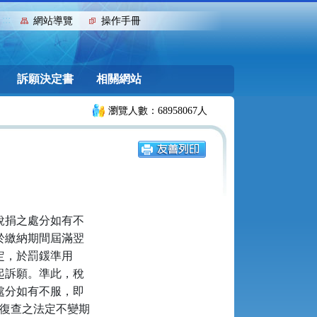
:::
網站導覽
操作手冊
訴願決定書
相關網站
瀏覽人數：68958067人
核定稅捐之處分如有不
於繳納期間屆滿翌
規定，於罰鍰準用
起訴願。準此，稅
處分如有不服，即
請復查之法定不變期