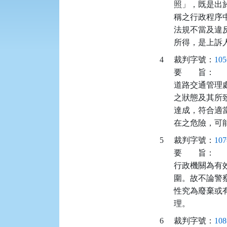
照」，既是出於
稱之行政程序
法規不當及違
所得，是上訴
4
裁判字號：
10
要
旨：
道路交通管理
之狀態及其所
達成，符合適
在之危險，可
5
裁判字號：
10
要
旨：
行政機關為有
圍。故不論警
性究為廢棄或
理。
6
裁判字號：
10