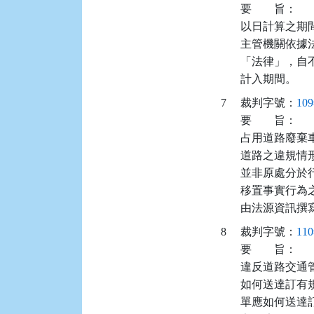
要
旨：
以日計算之期
主管機關依據
「法律」，自
計入期間。
7
裁判字號：
10
要
旨：
占用道路廢棄車
道路之違規情
並非原處分於行
移置事實行為
由法源資訊撰
8
裁判字號：
11
要
旨：
違反道路交通管
如何送達訂有
單應如何送達