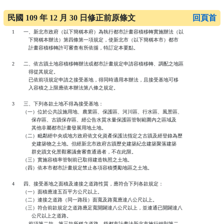
民國 109 年 12 月 30 日修正前原條文
回頁首
   1      一、新北市政府（以下簡稱本府）為執行都市計畫容積移轉實施辦法（以

              下簡稱本辦法）第四條第一項規定，使新北市（以下簡稱本市）都市

              計畫容積移轉許可審查有所依循，特訂定本要點。

   2      二、依古蹟土地容積移轉辦法或都市計畫規定申請容積移轉、調配之地區

              得從其規定。

              已依前項規定申請之接受基地，得同時適用本辦法，且接受基地可移

              入容積之上限應依本辦法第八條之規定。

   3      三、下列各款土地不得為接受基地：

          （一）位於公共設施用地、農業區、保護區、河川區、行水區、風景區、

                保存區、古蹟保存區、經公告水質水量保護區管制範圍內之區域及

                其他非屬都市計畫發展用地土地。

          （二）毗鄰經中央或地方政府依文化資產保護法指定之古蹟及經登錄為歷

                史建築物之土地。但經新北市政府古蹟歷史建築紀念建築聚落建築

                群史蹟文化景觀審議會審查通過者，不在此限。

          （三）實施容積率管制前已取得建造執照之土地。

          （四）依本市都市計畫規定禁止各項容積獎勵地區之土地。

   4      四、接受基地之面積及連接之道路性質，應符合下列各款規定：

          （一）面積應達五百平方公尺以上。

          （二）連接之道路（同一路段）面寬及路寬應達八公尺以上。

          （三）符合前款規定之道路應足寬開闢達八公尺以上，並連通已開闢達八

                公尺以上之道路。

              前項第二款、第三款所稱之道路，指都市計畫法新北市施行細則第二
