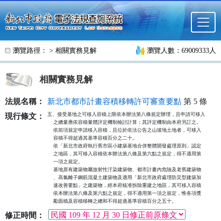
跳至主要內容
瀏覽路徑： >
相關實務見解
瀏覽人數：69009333人
相關實務見解
法規名稱：
新北市都市計畫容積移轉許可審查要點
第 5 條
五、接受基地之可移入容積上限依本辦法第八條規定辦理，且申請可移入

現行條文：
    之總量應依容積量體評定機制檢討計算；其評定機制由本府另訂之。

    依前項規定申請移入容積，且位於依法公告之山坡地土地者，可移入

    容積不得超過其基準容積百分之二十。

    依「新北市政府執行舊市區小建築基地合併整體開發處理原則」認定

    之地區，其可移入容積依本辦法第八條及第六點之規定，得不適用第

    一項之規定。

    基地原有建築物屬放射性汙染建築物、都市計畫內危險及老舊建築物

    、高氯離子鋼筋混凝土建築物及適用「新北市政府處理防災型建築加

    速改善要點」之建築物，經本府核准拆除重建之地區，其可移入容積

    依本辦法第八條及第六點之規定，得不適用第一項之規定，惟各項獎

    勵面積及容積移轉之總和不得超過基準容積百分之五十。
修正時間：