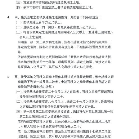
          （三）實施容積率管制前已取得建造執照之土地。

          （四）依本市都市計畫規定禁止各項容積獎勵地區之土地。

   4      四、接受基地之面積及連接之道路性質，應符合下列各款規定：

          （一）面積應達五百平方公尺以上。

          （二）連接之道路（同一路段）面寬及路寬應達八公尺以上。

          （三）符合前款規定之道路應足寬開闢達八公尺以上，並連通已開闢達八

                公尺以上之道路。

              前項第二款、第三款所稱之道路，指都市計畫法新北市施行細則第二

              條定義之道路，除都市計畫書另有規定外，不包括私設通路及類似通

              路。

              依都市更新條例劃定之更新地區或經「新北市政府執行都市計畫法新

              北市施行細則第四十七條第二項處理原則」認定之地區，連接之道路

              路寬得為八公尺以下，其可移入之容積依第六點之規定。

   5      五、接受基地之可移入容積上限依本辦法第八條規定辦理，惟申請移入容

              積超過下列第一款及第二款者，申請可移入之總量應依本府所訂之容

              積量體評定機制檢討計算：

          （一）接受基地連接寬度二十公尺以上之道路者，可移入容積不得超過該

                接受基地基準容積之百分之二十。

          （二）接受基地連接寬度八公尺以上，未達二十公尺之道路者，最高可移

                入容積以道路寬度數值作為接受基地基準容積之百分比。

          （三）第一款及第二款接受基地連接道路，應以符合本要點第四點第一項

                第二款及第三款規定之道路檢討適用。

              依前項規定申請移入容積，且位於依水土保持法公告之山坡地土地者

              ，可移入容積不得超過其基準容積百分之二十。

              依「新北市政府執行都市計畫法新北市施行細則第四十七條第二項處

              理原則」認定之地區，其可移入容積依本辦法第八條及第六點之規定
