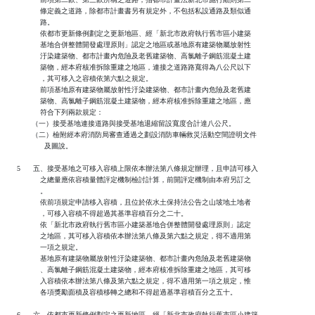
              條定義之道路，除都市計畫書另有規定外，不包括私設通路及類似通

              路。

              依都市更新條例劃定之更新地區、經「新北市政府執行舊市區小建築

              基地合併整體開發處理原則」認定之地區或基地原有建築物屬放射性

              汙染建築物、都市計畫內危險及老舊建築物、高氯離子鋼筋混凝土建

              築物，經本府核准拆除重建之地區，連接之道路路寬得為八公尺以下

              ，其可移入之容積依第六點之規定。

              前項基地原有建築物屬放射性汙染建築物、都市計畫內危險及老舊建

              築物、高氯離子鋼筋混凝土建築物，經本府核准拆除重建之地區，應

              符合下列兩款規定：

          （一）接受基地連接道路與接受基地退縮留設寬度合計達八公尺。

          （二）檢附經本府消防局審查通過之劃設消防車輛救災活動空間證明文件

                及圖說。

   5      五、接受基地之可移入容積上限依本辦法第八條規定辦理，且申請可移入

              之總量應依容積量體評定機制檢討計算，前開評定機制由本府另訂之

              。

              依前項規定申請移入容積，且位於依水土保持法公告之山坡地土地者

              ，可移入容積不得超過其基準容積百分之二十。

              依「新北市政府執行舊市區小建築基地合併整體開發處理原則」認定

              之地區，其可移入容積依本辦法第八條及第六點之規定，得不適用第

              一項之規定。

              基地原有建築物屬放射性汙染建築物、都市計畫內危險及老舊建築物

              、高氯離子鋼筋混凝土建築物，經本府核准拆除重建之地區，其可移

              入容積依本辦法第八條及第六點之規定，得不適用第一項之規定，惟

              各項獎勵面積及容積移轉之總和不得超過基準容積百分之五十。

   6      六、依都市更新條例劃定之更新地區、經「新北市政府執行舊市區小建築
