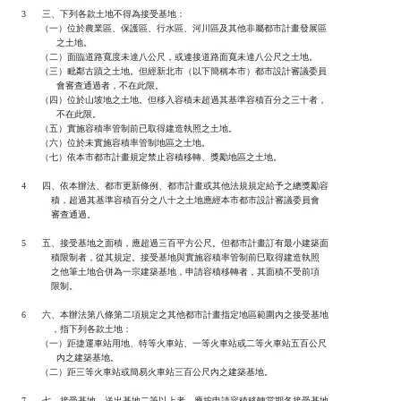
   3      三、下列各款土地不得為接受基地： 

          （一）位於農業區、保護區、行水區、河川區及其他非屬都市計畫發展區

                之土地。

          （二）面臨道路寬度未達八公尺，或連接道路面寬未達八公尺之土地。

          （三）毗鄰古蹟之土地。但經新北市（以下簡稱本市）都市設計審議委員

                會審查通過者，不在此限。

          （四）位於山坡地之土地。但移入容積未超過其基準容積百分之三十者，

                不在此限。

          （五）實施容積率管制前已取得建造執照之土地。

          （六）位於未實施容積率管制地區之土地。

          （七）依本市都市計畫規定禁止容積移轉、獎勵地區之土地。

   4      四、依本辦法、都市更新條例、都市計畫或其他法規規定給予之總獎勵容

              積，超過其基準容積百分之八十之土地應經本市都市設計審議委員會

              審查通過。

   5      五、接受基地之面積，應超過三百平方公尺。但都市計畫訂有最小建築面

              積限制者，從其規定。接受基地與實施容積率管制前巳取得建造執照

              之他筆土地合併為一宗建築基地，申請容積移轉者，其面積不受前項

              限制。

   6      六、本辦法第八條第二項規定之其他都市計畫指定地區範圍內之接受基地

              ，指下列各款土地：

          （一）距捷運車站用地、特等火車站、一等火車站或二等火車站五百公尺

                內之建築基地。

          （二）距三等火車站或簡易火車站三百公尺內之建築基地。

   7      七、接受基地、送出基地二筆以上者，應按申請容積移轉當期各接受基地
