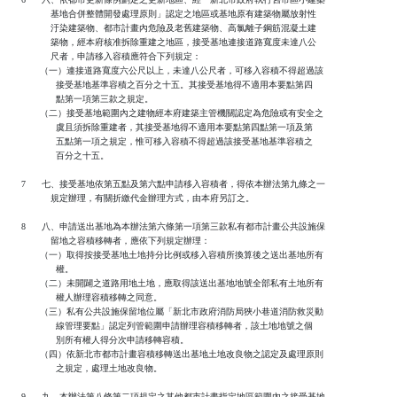
              基地合併整體開發處理原則」認定之地區或基地原有建築物屬放射性

              汙染建築物、都市計畫內危險及老舊建築物、高氯離子鋼筋混凝土建

              築物，經本府核准拆除重建之地區，接受基地連接道路寬度未達八公

              尺者，申請移入容積應符合下列規定：

          （一）連接道路寬度六公尺以上，未達八公尺者，可移入容積不得超過該

                接受基地基準容積之百分之十五。其接受基地得不適用本要點第四

                點第一項第三款之規定。

          （二）接受基地範圍內之建物經本府建築主管機關認定為危險或有安全之

                虞且須拆除重建者，其接受基地得不適用本要點第四點第一項及第

                五點第一項之規定，惟可移入容積不得超過該接受基地基準容積之

                百分之十五。

   7      七、接受基地依第五點及第六點申請移入容積者，得依本辦法第九條之一

              規定辦理，有關折繳代金辦理方式，由本府另訂之。

   8      八、申請送出基地為本辦法第六條第一項第三款私有都市計畫公共設施保

              留地之容積移轉者，應依下列規定辦理：

          （一）取得按接受基地土地持分比例或移入容積所換算後之送出基地所有

                權。

          （二）未開闢之道路用地土地，應取得該送出基地地號全部私有土地所有

                權人辦理容積移轉之同意。

          （三）私有公共設施保留地位屬「新北市政府消防局狹小巷道消防救災動

                線管理要點」認定列管範圍申請辦理容積移轉者，該土地地號之個

                別所有權人得分次申請移轉容積。

          （四）依新北市都市計畫容積移轉送出基地土地改良物之認定及處理原則

                之規定，處理土地改良物。

   9      九、本辦法第八條第二項規定之其他都市計畫指定地區範圍內之接受基地
