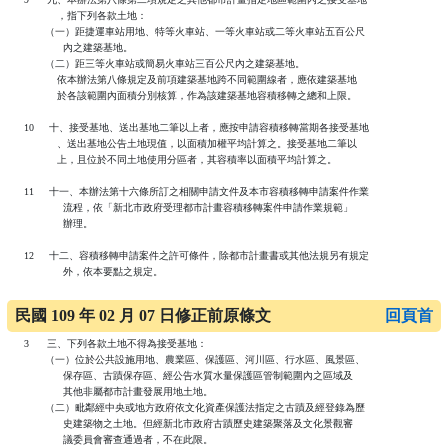
              ，指下列各款土地：

          （一）距捷運車站用地、特等火車站、一等火車站或二等火車站五百公尺

                內之建築基地。

          （二）距三等火車站或簡易火車站三百公尺內之建築基地。

              依本辦法第八條規定及前項建築基地跨不同範圍線者，應依建築基地

              於各該範圍內面積分別核算，作為該建築基地容積移轉之總和上限。

   10     十、接受基地、送出基地二筆以上者，應按申請容積移轉當期各接受基地

              、送出基地公告土地現值，以面積加權平均計算之。接受基地二筆以

              上，且位於不同土地使用分區者，其容積率以面積平均計算之。

   11     十一、本辦法第十六條所訂之相關申請文件及本市容積移轉申請案件作業

                流程，依「新北市政府受理都市計畫容積移轉案件申請作業規範」

                辦理。

   12     十二、容積移轉申請案件之許可條件，除都市計畫書或其他法規另有規定

                外，依本要點之規定。

民國 109 年 02 月 07 日修正前原條文
回頁首
   3      三、下列各款土地不得為接受基地： 

          （一）位於公共設施用地、農業區、保護區、河川區、行水區、風景區、

                保存區、古蹟保存區、經公告水質水量保護區管制範圍內之區域及

                其他非屬都市計畫發展用地土地。

          （二）毗鄰經中央或地方政府依文化資產保護法指定之古蹟及經登錄為歷

                史建築物之土地。但經新北市政府古蹟歷史建築聚落及文化景觀審

                議委員會審查通過者，不在此限。
