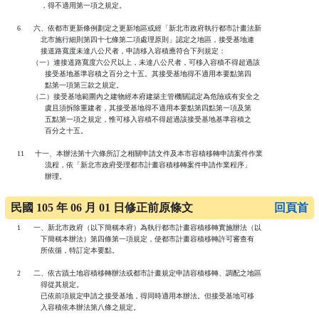
              ，得不適用第一項之規定。

   6      六、依都市更新條例劃定之更新地區或經「新北市政府執行都市計畫法新

              北市施行細則第四十七條第二項處理原則」認定之地區，接受基地連

              接道路寬度未達八公尺者，申請移入容積應符合下列規定：

          （一）連接道路寬度六公尺以上，未達八公尺者，可移入容積不得超過該

                接受基地基準容積之百分之十五。其接受基地得不適用本要點第四

                點第一項第三款之規定。

          （二）接受基地範圍內之建物經本府建築主管機關認定為危險或有安全之

                虞且須拆除重建者，其接受基地得不適用本要點第四點第一項及第

                五點第一項之規定，惟可移入容積不得超過該接受基地基準容積之

                百分之十五。

   11     十一、本辦法第十六條所訂之相關申請文件及本市容積移轉申請案件作業

                流程，依「新北市政府受理都市計畫容積移轉案件申請作業程序」

                辦理。

民國 105 年 06 月 01 日修正前原條文
回頁首
   1      一、新北市政府（以下簡稱本府）為執行都市計畫容積移轉實施辦法（以

              下簡稱本辦法）第四條第一項規定，使都市計畫容積移轉許可審查有

              所依循，特訂定本要點。

   2      二、依古蹟土地容積移轉辦法或都市計畫規定申請容積移轉、調配之地區

              得從其規定。

              已依前項規定申請之接受基地，得同時適用本辦法。但接受基地可移

              入容積依本辦法第八條之規定。
