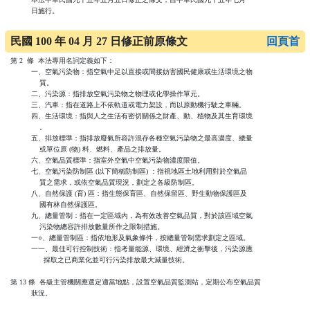
民國 100 年 04 月 27 日修正前原條文
回頁首
第 2  條  本法專用名詞定義如下：

          一、空氣污染物：指空氣中足以直接或間接妨害國民健康或生活環境之物

              質。

          二、污染源：指排放空氣污染物之物理或化學操作單元。

          三、汽車：指在道路上不依軌道或電力架設，而以原動機行駛之車輛。

          四、生活環境：指與人之生活有密切關係之財產、動、植物及其生育環境

              。

          五、排放標準：指排放廢氣所容許混存各種空氣污染物之最高濃度、總量

              或單位原 (物) 料、燃料、產品之排放量。

          六、空氣品質標準：指室外空氣中空氣污染物濃度限值。

          七、空氣污染防制區 (以下簡稱防制區) ：指視地區土地利用對於空氣品

              質之需求，或依空氣品質現況，劃定之各級防制區。

          八、自然保護 (育) 區：指生態保育區、自然保留區、野生動物保護區及

              國有林自然保護區。

          九、總量管制：指在一定區域內，為有效改善空氣品質，對於該區域空氣

              污染物總容許排放數量所作之限制措施。

          一○、總量管制區：指依地形及氣象條件，按總量管制需求劃定之區域。

          一一、最佳可行控制技術：指考量能源、環境、經濟之衝擊後，污染源應

                採取之已商業化並可行污染排放最大減量技術。

第 13 條  各級主管機關應選定適當地點，設置空氣品質監測站，定期公布空氣品質

          狀況。
