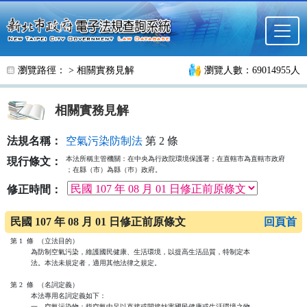
跳至主要內容
瀏覽路徑： >
相關實務見解
瀏覽人數：69014955人
相關實務見解
法規名稱：
空氣污染防制法
第 2 條
本法所稱主管機關：在中央為行政院環境保護署；在直轄市為直轄市政府

現行條文：
；在縣（市）為縣（巿）政府。
修正時間：
民國 107 年 08 月 01 日修正前原條文
回頁首
第 1  條  （立法目的）
          為防制空氣污染，維護國民健康、生活環境，以提高生活品質，特制定本
          法。本法未規定者，適用其他法律之規定。

第 2  條  （名詞定義）
          本法專用名詞定義如下：
          一、空氣污染物：指空氣中足以直接或間接妨害國民健康或生活環境之物
              質。
          二、污染源：指排放空氣污染物之物理或化學操作單元。
          三、汽車：指在道路上不依軌道或電力架設，而以原動機行駛之車輛。
          四、生活環境：指與人之生活有密切關係之財產、動、植物及其生育環境
              。
          五、排放標準：指排放廢氣所容許混存各種空氣污染物之最高濃度、總量
              或單位原（物）料、燃料、產品之排放量。
          六、空氣品質標準：指室外空氣中空氣污染物濃度限值。
          七、空氣污染防制區（以下簡稱防制區）：指視地區土地利用對於空氣品
              質之需求，或依空氣品質現況，劃定之各級防制區。
          八、自然保護（育）區：指生態保育區、自然保留區、野生動物保護區及
              國有林自然保護區。
          九、總量管制：指在一定區域內，為有效改善空氣品質，對於該區域空氣
              污染物總容許排放數量所作之限制措施。
          十、總量管制區：指依地形及氣象條件，按總量管制需求劃定之區域。
          十一、最佳可行控制技術：指考量能源、環境、經濟之衝擊後，污染源應
                採取之已商業化並可行污染排放最大減量技術。
          十二、怠速：機動車輛停車時，維持引擎持續運轉之情形。

第 3  條  （主管機關）
          本法所稱主管機關：在中央為行政院環境保護署；在直轄市為直轄市政府
          ；在縣（市）為縣（巿）政府。

第 4  條  （專責機構）
          各級主管機關得指定或委託專責機構，辦理空氣污染研究、訓練及防制之
          有關事宜。

第 5  條  （防制區之劃定）
          中央主管機關應視土地用途對於空氣品質之需求或空氣品質狀況劃定直轄
          市、縣（市）各級防制區並公告之。
          前項防制區分為下列三級：
          一、一級防制區，指國家公園及自然保護（育）區等依法劃定之區域。
          二、二級防制區，指一級防制區外，符合空氣品質標準區域。
          三、三級防制區，指一級防制區外，未符合空氣品質標準區域。
          前項空氣品質標準，由中央主管機關會商有關機關定之。

第 6  條  （各級防制區內新增或變更固定污染源）
          一級防制區內，除維繫區內住戶民生需要之設施、國家公園經營管理必要
          設施或國防設施外，不得新增或變更固定污染源。
          二級防制區內，新增或變更之固定污染源污染物排放量達一定規模者，其
          污染物排放量須經模式模擬證明不超過污染源所在地之防制區及空氣品質
          同受影響之鄰近防制區污染物容許增量限值。
          三級防制區內，既存之固定污染源應削減污染物排放量；新增或變更之固
          定污染源污染物排放量達一定規模者，應採用最佳可行控制技術，且其污
          染物排放量經模式模擬證明不超過污染源所在地之防制區及空氣品質同受
          影響之鄰近防制區污染物容許增量限值。
          前二項污染物排放量規模、二、三級防制區污染物容許增量限值、空氣品
          質模式模擬規範及最佳可行控制技術，由中央主管機關定之。

第 7  條  （空氣污染防制計劃之訂定）
          直轄市、縣（巿）主管機關應依前條規定訂定公告空氣污染防制計畫，並
          應每二年檢討修正改善，報中央主管機關核備之。

第 8  條  （總量管制區）
          中央主管機關得依地形、氣象條件，將空氣污染物可能互相流通之一個或
          多個直轄市、縣（巿）指定為總量管制區，訂定總量管制計畫，公告實施
          總量管制。
          符合空氣品質標準之總量管制區，新設或變更之固定污染源污染物排放量
          達一定規模者，須經模式模擬證明不超過該區之污染物容許增量限值。
          未符合空氣品質標準之總量管制區，既存之固定污染源應向當地主管機關
          申請認可其污染物排放量，並依主管機關按空氣品質需求指定之目標與期
          限削減；新設或變更之固定污染源污染物排放量達一定規模者，應採用最
          佳可行控制技術，並取得足供抵換污染物增量之排放量。
          既存之固定污染源因採行防制措施致實際削減量較指定為多者，其差額經
          當地主管機關認可後，得保留、抵換或交易。
          第二項污染物容許增量限值、第二項、第三項污染物排放量規模、第三項
          既存固定污染源污染物排放量認可準則、前項削減量差額認可、保留抵換
          及交易辦法，由中央主管機關會商有關機關定之。

第 9  條  （供抵換污染物增量排放量之來源）
          前條第三項新設或變更之固定污染源，應自下列來源取得供抵換污染物增
          量之排放量：
          一、固定污染源依規定保留之差額排放量。
          二、主管機關保留經拍賣釋出之排放量。
          三、改善交通工具使用方式、收購舊車或其他方式自移動污染源減少之排
              放量。
          四、洗掃街道減少之排放量。
          五、其他經中央主管機關認可之排放量。

第 10 條  （總量管制計畫應含事項）
          符合空氣品質標準之總量管制區，其總量管制計畫應包括污染物容許增量
          限值、避免空氣品質惡化措施、新增或變更固定污染源審核規則、組織運
          作方式及其他事項。
          未符合空氣品質標準之總量管制區，其總量管制計畫應包括污染物種類、
          減量目標、減量期程、區內各直轄市、縣（巿）主管機關須執行污染物削
          減量與期程、新增或變更固定污染源審核規則、組織運作方式及其他事項
          。

第 11 條  （空氣污染防制計畫之訂修）
          總量管制區內之直轄市、縣（巿），應依前條總量管制計畫訂（修）定空
          氣污染防制計畫。
          前項空氣污染防制計畫於未符合空氣品質標準之總量管制區者，主管機關
          應依前條須執行污染物削減量與期程之規定，指定削減污染物排放量之固
          定污染源、削減量與期程。

第 12 條  （總量管制規定之公告實施）
          第八條至前條關於總量管制之規定，應於建立污染源排放量查核系統及排
          放交易制度後，由中央主管機關會同經濟部分期分區公告實施。

第 13 條  （空氣品質監測站之設置）
          中央主管機關應於石化工業區所在之鄉鎮市區、各級主管機關應選定適當
          地點，設置空氣品質監測站，定期公布空氣品質狀況。

第 14 條  （空氣品質惡化之警告）
          因氣象變異或其他原因，致空氣品質有嚴重惡化之虞時，各級主管機關及
          公私場所應即採取緊急防制措施；必要時，各級主管機關得發布空氣品質
          惡化警告，並禁止或限制交通工具之使用、公私場所空氣污染物之排放及
          機關、學校之活動。
          前項空氣品質嚴重惡化之緊急防制辦法，由中央主管機關會同有關機關定
          之。

第 15 條  （開發特殊性工業區應設空氣品質監測設施）
          開發特殊性工業區，應於區界內之四周或適當地區分別規劃設置緩衝地帶
          及空氣品質監測設施。
          前項特殊性工業區之類別、緩衝地帶及空氣品質監測設施標準，由中央主
          管機關定之。

第 16 條  （空氣污染防制費之徵收）
          各級主管機關得對排放空氣污染物之固定污染源及移動污染源徵收空氣污
          染防制費，其徵收對象如下：
          一、固定污染源：依其排放空氣污染物之種類及數量，向污染源之所有人
              徵收，其所有人非使用人或管理人者，向實際使用人或管理人徵收；
              其為營建工程者，向營建業主徵收；經中央主管機關指定公告之物質
              ，得依該物質之銷售數量，向銷售者或進口者徵收。
          二、移動污染源：依其排放空氣污染物之種類及數量，向銷售者或使用者
              徵收，或依油燃料之種類成分與數量，向銷售者或進口者徵收。
          空氣污染防制費徵收方式、計算方式、繳費流程、繳納期限、繳費金額不
          足之追補繳、污染物排放量之計算方法等及其他應遵行事項之收費辦法，
          由中央主管機關會商有關機關定之。

第 17 條  （空氣污染防制費之徵收及撥交）
          前條空氣污染防制費除營建工程由直轄市、縣（市）主管機關徵收外，由
          中央主管機關徵收。中央主管機關由固定污染源所收款項應以百分之六十
          比例將其撥交該固定污染源所在直轄市、縣（市）政府運用於空氣污染防
          制工作。但直轄市、縣（市）政府執行空氣品質維護或改善計畫成果不佳
          經中央主管機關認定者或未依第十八條規定使用者，中央主管機關得酌減
          撥交之款項。
          前項收費費率，由中央主管機關會商有關機關依空氣品質現況、污染源、
          污染物、油（燃）料種類及污染防制成本定之。
          前項費率施行滿一年後，得定期由總量管制區內之地方主管機關考量該管
          制區環境空氣品質狀況，依前項費率增減百分之三十範圍內，提出建議收
          費費率，報請中央主管機關審查核可並公告之。

第 18 條  （空氣污染防制費支用項目）
          空氣污染防制費專供空氣污染防制之用，其支用項目如下：
          一、關於主管機關執行空氣污染防制工作事項。
          二、關於空氣污染源查緝及執行成效之稽核事項。
          三、關於補助及獎勵各類污染源辦理空氣污染改善工作事項。
          四、關於委託或補助檢驗測定機構辦理汽車排放空氣污染物檢驗事項。
          五、關於委託或補助專業機構辦理固定污染源之檢測、輔導及評鑑事項。
          六、關於空氣污染防制技術之研發及策略之研訂事項。
          七、關於涉及空氣污染之國際環保工作事項。
          八、關於空氣品質監測及執行成效之稽核事項。
          九、關於徵收空氣污染防制費之相關費用事項。
          十、執行空氣污染防制相關工作所需人力之聘僱事項。
          十一、關於空氣污染之健康風險評估及管理相關事項。
          十二、關於潔淨能源使用推廣及研發之獎勵事項。
          十三、其他有關空氣污染防制工作事項。
          前項空氣污染防制費，主管機關得成立基金管理運用，並成立基金管理委
          員會監督運作，其中學者、專家及環保團體代表等，應占委員會名額三分
          之二以上，且環保團體代表不得低於委員會名額九分之一。
          前項基金之收支、保管及運用辦法，由行政院及直轄市、縣（市）主管機
          關分別定之。
          第一項空氣污染防制費有關各款獎勵及補助之對象、申請資格、審查程序
          、獎勵及補助之撤銷、廢止與追償及其他應遵行事項之辦法，由各級主管
          機關定之。

第 19 條  （空氣污染防制費之減免或獎勵）
          公私場所固定污染源，因採行污染防制減量措施，能有效減少污染排放量
          達一定程度者，得向主管機關申請獎勵；其已依第十六條第一項規定繳納
          空氣污染防制費者，得向主管機關申請減免空氣污染防制費。
          前項空氣污染防制費之減免與獎勵之對象、申請資格、審查程序、撤銷、
          廢止與追償及其他應遵行事項之管理辦法，由中央主管機關會商有關機關
          定之。

第 20 條  （固定污染源之排放標準）
          公私場所固定污染源排放空氣污染物，應符合排放標準。
          前項排放標準，由中央主管機關依特定業別、設施、污染物項目或區域會
          商有關機關定之。直轄市、縣（市）主管機關得因特殊需要，擬訂個別較
          嚴之排放標準，報請中央主管機關會商有關機關核定之。

第 21 條  （固定污染源之監測及檢測）
          公私場所具有經中央主管機關指定公告之固定污染源者，應於每年一月底
          前，向當地主管機關申報其固定污染源前一年排放空氣污染物之年排放量
          。
          前項固定污染源空氣污染物年排放量之計算、申報內容、程序與方式、查
          核及其他應遵行事項之辦法，由中央主管機關定之。

第 22 條  （監測機關應申請認可）
          公私場所具有經中央主管機關指定公告之固定污染源者，應於規定期限內
          完成設置自動監測設施，連續監測其操作或空氣污染物排放狀況，並向主
          管機關申請認可；其經指定公告應連線者，其監測設施應於規定期限內完
          成與主管機關連線。
          前項以外之污染源，主管機關認為必要時，得指定公告其應自行或委託檢
          驗測定機構實施定期檢驗測定。
          前二項監測或檢驗測定結果，應作成紀錄，並依規定向當地主管機關申報
          ；監測或檢驗測定結果之紀錄、申報、保存、連線作業規範、完成設置或
          連線期限及其他應遵行事項之管理辦法，由中央主管機關定之。

第 23 條  （固定污染源之防制）
          公私場所應有效收集各種空氣污染物，並維持其空氣污染防制設施或監測
          設施之正常運作；其固定污染源之最大操作量，不得超過空氣污染防制設
          施之最大處理容量。
          固定污染源及其空氣污染物收集設施、防制設施或監測設施之規格、設置
          、操作、檢查、保養、紀錄及其他應遵行事項之管理辦法，由中央主管機
          關定之。

第 24 條  （固定污染源設置或變更之許可證）
          公私場所具有經中央主管機關指定公告之固定污染源，應於設置或變更前
          ，檢具空氣污染防制計畫，向直轄市、縣（市）主管機關或中央主管機關
          委託之政府其他機關申請核發設置許可證，並依許可證內容進行設置或變
          更。
          前項固定污染源設置或變更後，應檢具符合本法相關規定之證明文件，向
          直轄市、縣（市）主管機關或經中央主管機關委託之政府其他機關申請核
          發操作許可證，並依許可證內容進行操作。
          固定污染源設置與操作許可證之申請、審查程序、核發、撤銷、廢止、中
          央主管機關委託或停止委託及其他應遵行事項之管理辦法，由中央主管機
          關定之。

第 25 條  （重新申請核發設置及操作許可證）
          公私場所因遷移或變更產業類別，應重新申請核發設置及操作許可證。
          已取得操作許可證之公私場所，因中央主管機關公告實施總量管制或主管
          機關據以核發操作許可證之標準有修正，致其操作許可證內容不符規定者
          ，應於中央主管機關公告之期限內，向直轄市、縣（市）主管機關或中央
          主管機關委託之政府其他機關重新申請核發操作許可證。

第 26 條  （申請文件應經專業技師簽證）
          第二十四條第一項之空氣污染防制計畫，應經依法登記執業之環境工程技
          師或其他相關專業技師簽證。
          政府機關、公營事業機構或公法人於前項情形，得由其內依法取得前項技
          師證書者辦理簽證。

第 27 條  （同一場所固定污染源排放標準之放寬）
          同一公私場所，有數排放相同空氣污染物之固定污染源者，得向直轄市、
          縣（市）主管機關申請改善其排放空氣污染物總量及濃度，經審查核准後
          ，其個別污染源之排放，得不受依第二十條所定排放標準之限制。
          前項公私場所應以直轄市、縣（市）主管機關核准之空氣污染物總量及濃
          度限值為其排放標準。
          第一項排放空氣污染物之總量及濃度之申請、審查程序、核准、撤銷、廢
          止及其他應遵行事項之管理辦法，由中央主管機關定之。

第 28 條  （販賣或使用生煤等之許可證）
          販賣或使用生煤、石油焦或其他易致空氣污染之物質者，應先檢具有關資
          料，向直轄市、縣（市）主管機關申請，經審查合格核發許可證後，始得
          為之；其販賣或使用情形，應作成紀錄，並依規定向當地主管機關申報。
          前項易致空氣污染之物質，由中央主管機關會商有關機關公告之。
          第一項販賣或使用許可證之申請、審查程序、核發、撤銷、廢止、紀錄、
          申報及其他應遵行事項之管理辦法，由中央主管機關會商有關機關定之。

第 29 條  （許可證之有效期間）
          依第二十四條第一項、第二項及前條第一項核發之許可證，其有效期間為
          五年；期滿仍繼續使用者，應於屆滿前三至六個月內，向直轄市、縣（市
          ）主管機關或中央主管機關委託之政府其他機關提出許可證之展延申請，
          每次展延不得超過五年。
          公私場所申請許可證展延之文件不符規定或未能補正者，直轄市、縣（市
          ）主管機關或中央主管機關委託之政府其他機關應於許可證期限屆滿前駁
          回其申請；未於許可證期限屆滿前三至六個月內申請展延者，直轄市、縣
          （市）主管機關或中央主管機關委託之政府其他機關於其許可證期限屆滿
          日尚未作成准駁之決定時，應於許可證期限屆滿日起停止設置、變更、操
          作、販賣或使用；未於許可證期限屆滿前申請展延者，於許可證期限屆滿
          日起其許可證失其效力，如需繼續設置、變更、操作、販賣或使用者，應
          重新申請設置、操作、販賣或使用許可證。
          固定污染源設置操作未達五年，或位於總量管制區者，其許可證有效期間
          ，由直轄市、縣（市）主管機關或中央主管機關委託之政府其他機關依實
          際需要核定之。

第 30 條  （易致空氣污染物質製造或填充產品之禁止或限制）
          中央主管機關得禁止或限制國際環保公約管制之易致空氣污染物質及利用
          該物質製造或填充產品之製造、輸入、輸出、販賣或使用。
          前項物質及產品，由中央主管機關會商有關機關公告；其製造、輸入、輸
          出、販賣或使用之許可申請、審查程序、廢止、紀錄、申報及其他應遵行
          事項之管理辦法，由中央主管機關會商有關機關定之。

第 31 條  （防制區內禁止之行為）
          在各級防制區及總量管制區內，不得有下列行為：
          一、從事燃燒、融化、煉製、研磨、鑄造、輸送或其他操作，致產生明顯
              之粒狀污染物，散布於空氣或他人財物。
          二、從事營建工程、粉粒狀物堆置、運送工程材料、廢棄物或其他工事而
              無適當防制措施，致引起塵土飛揚或污染空氣。
          三、置放、混合、攪拌、加熱、烘烤物質或從事其他操作，致產生惡臭或
              有毒氣體。
          四、使用、輸送或貯放有機溶劑或其他揮發性物質，致產生惡臭或有毒氣
              體。
          五、餐飲業從事烹飪，致散布油煙或惡臭。
          六、其他經主管機關公告之空氣污染行為。
          前項空氣污染行為，係指未經排放管道排放之空氣污染行為。
          第一項行為管制之執行準則，由中央主管機關定之。

第 32 條  （負責人之通知義務）
          公私場所之固定污染源因突發事故，大量排放空氣污染物時，負責人應立
          即採取緊急應變措施，並於一小時內通知當地主管機關。
          前項情形，主管機關除命其採取必要措施外，並得命其停止該固定污染源
          之操作。

第 33 條  （公私場所空氣污染防制專責單位或人員之設置）
          經中央主管機關指定公告之公私場所，應設置空氣污染防制專責單位或人
          員。
          前項專責人員，應符合中央主管機關規定之資格，並經訓練取得合格證書
          。
          專責單位或人員之設置、專責人員之資格、訓練、合格證書之取得、撤銷
          、廢止及其他應遵行事項之管理辦法，由中央主管機關會商有關機關定之
          。

第 34 條  （交通工具之排放標準）
          交通工具排放空氣污染物，應符合排放標準。
          前項排放標準，由中央主管機關會商有關機關定之。
          使用中車輛無論國產或進口，均需逐車完成檢驗，並符合第一項之排放標
          準。
          前項使用中車輛之認定及檢驗實施方式，由中央主管機關公告之。

第34-1 條 （機動車輛停車怠速時間管理辦法之訂定）
          機動車輛於一定場所、地點、氣候條件以怠速停車時，其怠速時間應符合
          中央主管機關之規定。
          前項機動車輛之種類、一定場所、地點、氣候條件與停車怠速時間及其他
          應遵循事項之管理辦法，由中央主管機關定之。

第 35 