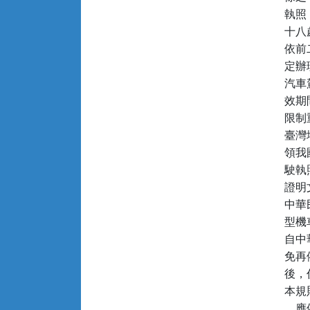
執照
十八
依前
定辦
汽車
效期
限制
臺灣
領我
駛執
證明
中華
型機
自中
免再
後，
本規
，應