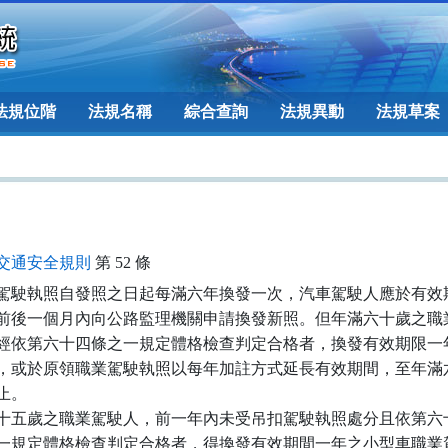
法規位階
法規名稱
綜合查詢
法規異動
法規草案
交通安全規則
第 52 條
駕駛執照自發照之日起每滿六年換發一次，汽車駕駛人應於有效期
前後一個月內向公路監理機關申請換發新照。但年滿六十歲之職業
經依第六十四條之一規定體格檢查判定合格者，換發有效期限一年
，或於原領職業駕駛執照以每年加註方式延長有效期間，至年滿六
止。

十五歲之職業駕駛人，前一年內未受吊扣駕駛執照處分且依第六十
一規定體格檢查判定合格者，得換發有效期間一年之小型車職業駕