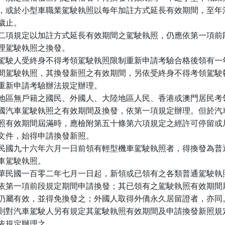
，或於小型車職業駕駛執照以每年加註方式延長有效期間，至年滿
歲止。

二項規定以加註方式延長有效期間之駕駛執照，仍應依第一項前段
理駕駛執照之換發。

駕駛人受終身不得考領駕駛執照限制重新申請考驗合格後領有一年
間駕駛執照，其換發新照之有效期間，另依受終身不得考領駕駛執
重新申請考驗辦法規定辦理。

地區無戶籍之國民、外國人、大陸地區人民、香港或澳門居民考領
國汽車駕駛執照之有效期間及換發，依第一項規定辦理。但於汽車
照有效期間屆滿時，應檢附第五十條第六項規定之經許可停留或居
文件，始得申請換發新照。

民國九十六年六月一日前領有輕型機車駕駛執照者，得換發為普通
車駕駛執照。

華民國一百零二年七月一日起，新領或已領有之各類普通駕駛執照
依第一項前段規定期間申請換發；其已領有之駕駛執照有效期間屆
仍屬有效，並得免換發之；外國人取得外僑永久居留證者，亦同。
則對汽車駕駛人另有規定其駕駛執照有效期間及申請換發新照規定
依規定辦理之。
