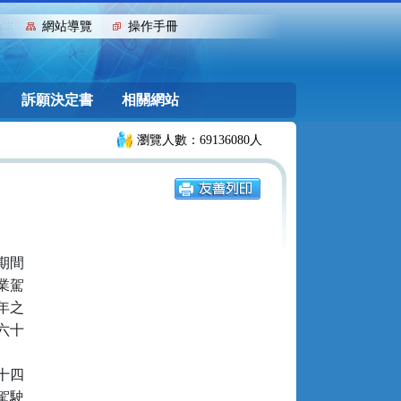
:::
網站導覽
操作手冊
訴願決定書
相關網站
瀏覽人數：69136080人
間

駕

之

十

四

駛
