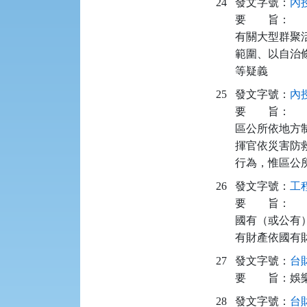
24
發文字號：
內授
要
旨：
有關大型群聚
範圍、以自治
等疑義
25
發文字號：
內授
要
旨：
區公所依地方
揮官依災害防救
行為，惟區公
26
發文字號：
工程
要
旨：
國有（或公有
有財產依國有
27
發文字號：
台財
要
旨：
娛
28
發文字號：
台財