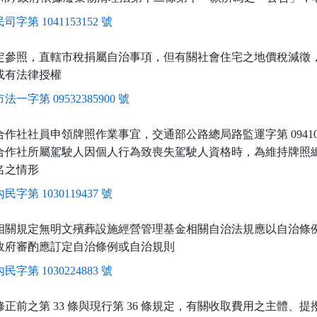
司字第 1041153152 號
定參照，直轄市稅捐屬自治事項，但有關社會住宅之地價稅減徵
或有法律授權
法一字第 09532385900 號
作社社員申領牌照作業事宜，交通部公路總局路監運字第 094100
合作社所屬駕駛人因個人行為致喪失駕駛人資格時，為維持牌照
名之情形
民字第 1030119437 號
相關規定無明文殯葬設施經營管理基金相關自治法規應以自治條
政府審酌應訂定自治條例或自治規則
民字第 1030224883 號
正前之第 33 條與現行第 36 條規定，有關收取費用之主體、