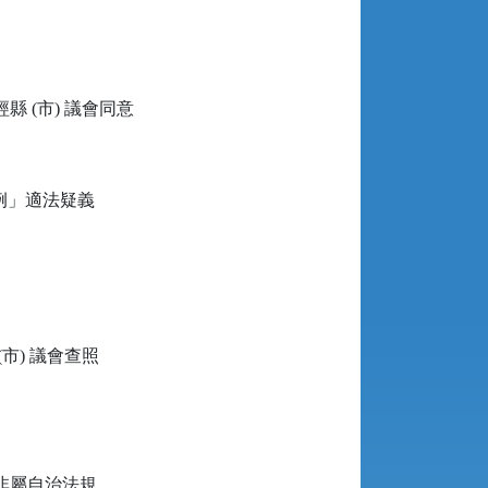
 (市) 議會同意
例」適法疑義
市) 議會查照
非屬自治法規