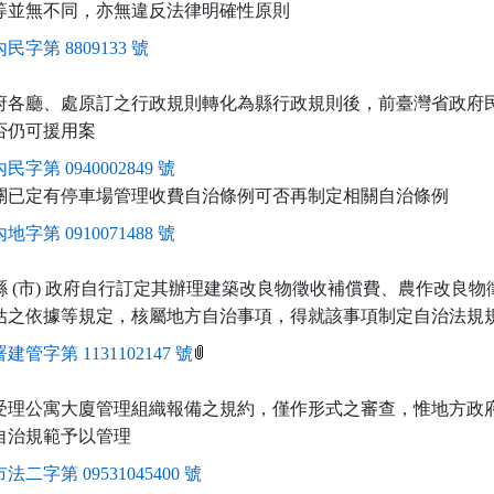
等並無不同，亦無違反法律明確性原則
民字第 8809133 號
府各廳、處原訂之行政規則轉化為縣行政規則後，前臺灣省政府
否仍可援用案
民字第 0940002849 號
關已定有停車場管理收費自治條例可否再制定相關自治條例
地字第 0910071488 號
 (市) 政府自行訂定其辦理建築改良物徵收補償費、農作改良
估之依據等規定，核屬地方自治事項，得就該事項制定自治法規
建管字第 1131102147 號
受理公寓大廈管理組織報備之規約，僅作形式之審查，惟地方政
自治規範予以管理
法二字第 09531045400 號