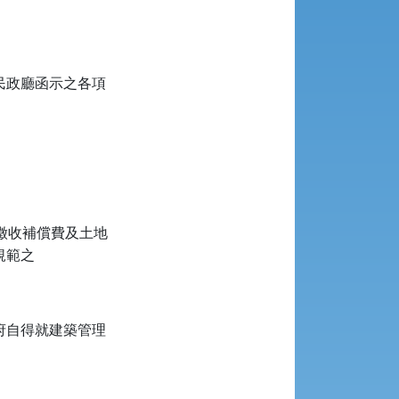
民政廳函示之各項
物徵收補償費及土地
規範之
府自得就建築管理