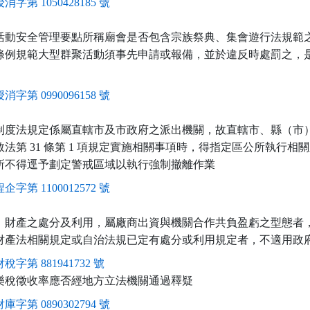
消字第 1050428185 號
活動安全管理要點所稱廟會是否包含宗族祭典、集會遊行法規範
條例規範大型群聚活動須事先申請或報備，並於違反時處罰之，
消字第 0990096158 號
制度法規定係屬直轄市及市政府之派出機關，故直轄市、縣（市
法第 31 條第 1 項規定實施相關事項時，得指定區公所執行相
所不得逕予劃定警戒區域以執行強制撤離作業
企字第 1100012572 號
）財產之處分及利用，屬廠商出資與機關合作共負盈虧之型態者
財產法相關規定或自治法規已定有處分或利用規定者，不適用政
稅字第 881941732 號
樂稅徵收率應否經地方立法機關通過釋疑
庫字第 0890302794 號