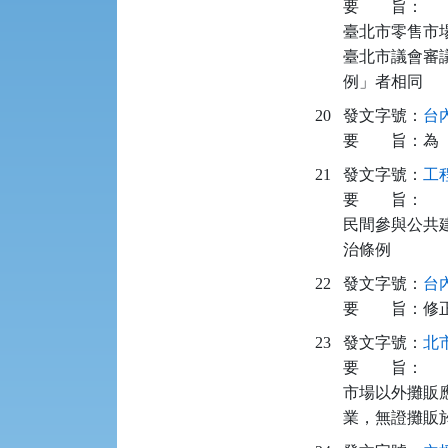
要
旨：
臺北市零售市
臺北市議會審
例」者相同
20
發文字號：
台內
要
旨：
為
21
發文字號：
工程
要
旨：
民間參與公共
治條例
22
發文字號：
台內
要
旨：
修
23
發文字號：
北市
要
旨：
市場以外攤販
業，無證攤販