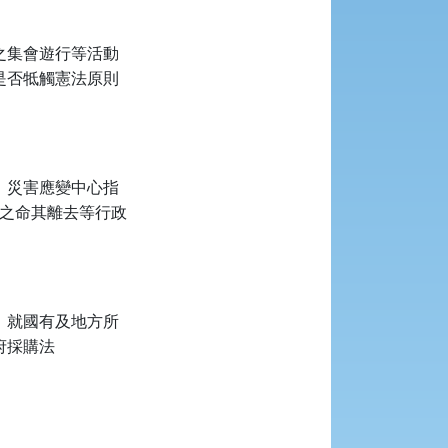
之集會遊行等活動
是否牴觸憲法原則
）災害應變中心指
關之命其離去等行政
，就國有及地方所
府採購法