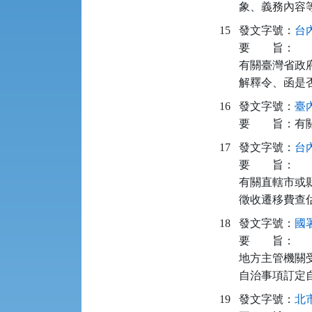
象、義務內容
15
發文字號：
台內
要
旨：
有關臺灣省政
解釋令、函是
16
發文字號：
臺內
要
旨：
有
17
發文字號：
台內
要
旨：
有關直轄市或縣
徵收遷移費查
18
發文字號：
國署
要
旨：
地方主管機關
自治事項訂定
19
發文字號：
北市