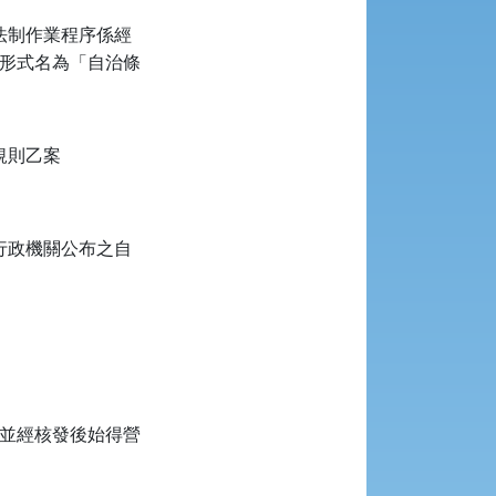
法制作業程序係經
法形式名為「自治條
規則乙案
行政機關公布之自
證並經核發後始得營