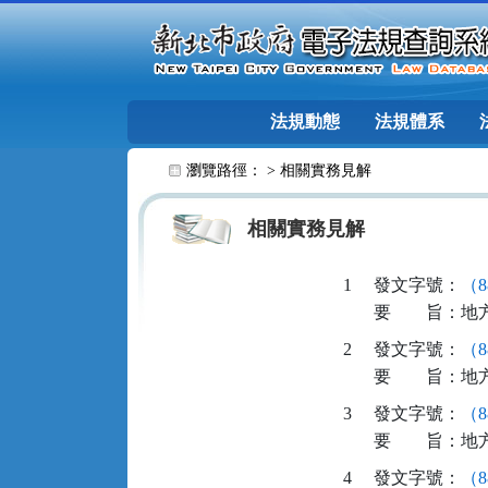
跳至主要內容
法規動態
法規體系
:::
瀏覽路徑： >
相關實務見解
相關實務見解
1
發文字號：
（8
要
旨：
地
2
發文字號：
（8
要
旨：
地
3
發文字號：
（8
要
旨：
地
4
發文字號：
（8