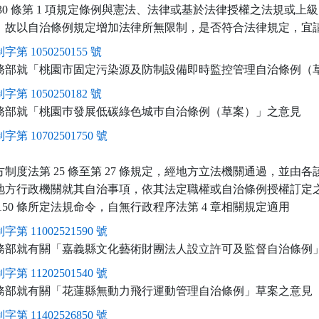
30 條第 1 項規定條例與憲法、法律或基於法律授權之法規或上
，故以自治條例規定增加法律所無限制，是否符合法律規定，宜
字第 1050250155 號
務部就「桃園市固定污染源及防制設備即時監控管理自治條例（
字第 1050250182 號
務部就「桃園巿發展低碳綠色城巿自治條例（草案）」之意見
字第 10702501750 號
制度法第 25 條至第 27 條規定，經地方立法機關通過，並由
地方行政機關就其自治事項，依其法定職權或自治條例授權訂定
150 條所定法規命令，自無行政程序法第 4 章相關規定適用
字第 11002521590 號
務部就有關「嘉義縣文化藝術財團法人設立許可及監督自治條例
字第 11202501540 號
務部就有關「花蓮縣無動力飛行運動管理自治條例」草案之意見
字第 11402526850 號