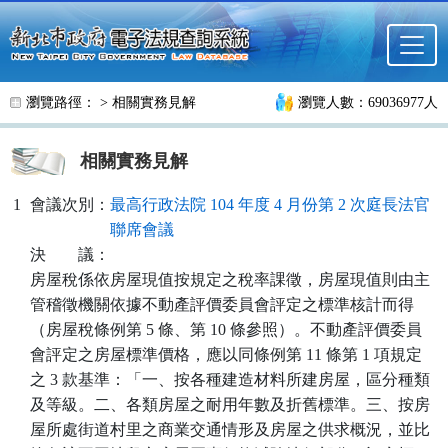
跳至主要內容
瀏覽路徑： >
相關實務見解
瀏覽人數：69036977人
相關實務見解
1
會議次別：
最高行政法院 104 年度 4 月份第 2 次庭長法官
聯席會議
決
議：
房屋稅係依房屋現值按規定之稅率課徵，房屋現值則由主
管稽徵機關依據不動產評價委員會評定之標準核計而得
（房屋稅條例第 5 條、第 10 條參照）。不動產評價委員
會評定之房屋標準價格，應以同條例第 11 條第 1 項規定
之 3 款基準：「一、按各種建造材料所建房屋，區分種類
及等級。二、各類房屋之耐用年數及折舊標準。三、按房
屋所處街道村里之商業交通情形及房屋之供求概況，並比