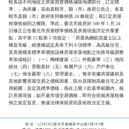
較各該不同地段之房屋買賣價格減除地價部分，訂定標
準。」為依據，並由直轄市、縣（市）政府公告之。各直
轄市及縣（市）政府依同條例第 24 條規定，有訂定房屋
稅徵收細則之權限。準此，臺北市政府於 100 年 1 月 24
日修正公告臺北市房屋標準價格及房屋現值評定作業要
點，其中第 15 點第 1 項規定：「房屋為鋼筋混凝土以上
構造等級，經逐棟認定具有下列 8 項標準，為高級住宅，
其房屋構造標準單價按該棟房屋坐落地點之街路等級調整
率加成核計：（一）獨棟建築（二）外觀豪華（三）地段
絕佳（四）景觀甚好（五）每層戶少（六）戶戶車位
（七）保全嚴密（八）管理週全。」無非依據房屋建材及
其他影響房屋交易之價格因素，區分及限制高級住宅之適
用範圍，並定其標準價格，係在上開 3 款基準範圍內，核
計房屋現值，如不逾市場交易價格，即符合前揭房屋稅條
例之規定旨意，無違法律保留原則及租稅法定主義。
地 址：(220242)新北市板橋區中山路1段161號