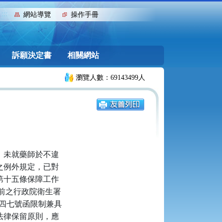
:::
網站導覽
操作手冊
訴願決定書
相關網站
瀏覽人數：69143499人
」未就藥師於不違
之例外規定，已對
第十五條保障工作
前之行政院衛生署
二四七號函限制兼具
法律保留原則，應