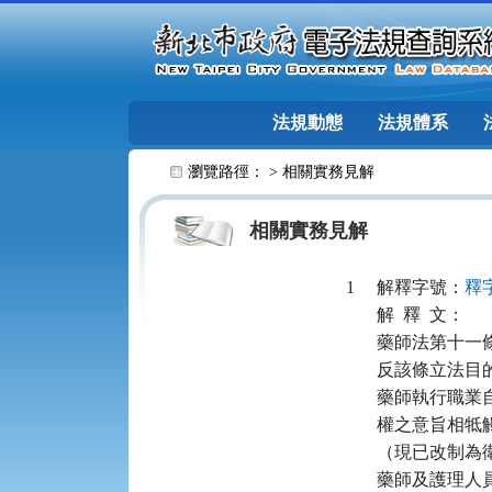
跳至主要內容
法規動態
法規體系
:::
瀏覽路徑： >
相關實務見解
相關實務見解
1
解釋字號：
釋字
解
釋
文：
藥師法第十一
反該條立法目
藥師執行職業
權之意旨相牴
（現已改制為衛
藥師及護理人