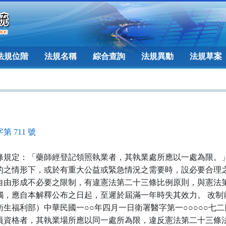
法規位階
法規名稱
綜合查詢
法規異動
法規草案
第 711 號
條規定：「藥師經登記領照執業者，其執業處所應以一處為限。
的之情形下，或於有重大公益或緊急情況之需要時，設必要合理
自由形成不必要之限制，有違憲法第二十三條比例原則，與憲法
觸，應自本解釋公布之日起，至遲於屆滿一年時失其效力。 改制
生福利部）中華民國一○○年四月一日衛署醫字第一○○○○○七
員資格者，其執業場所應以同一處所為限，違反憲法第二十三條