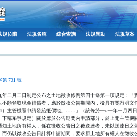
法規位階
法規名稱
綜合查詢
法規異動
法規草案
第 731 號
九年二月二日制定公布之土地徵收條例第四十條第一項規定：「
人不願領取現金補償者，應於徵收公告期間內，檢具有關證明文
巿）主管機關申請發給抵價地。……」（該條於一○一年一月四
；下稱系爭規定）關於應於公告期間內申請部分，於上開主管機
通知土地所有權人，係在徵收公告日之後送達者，未以送達日之
，而仍以徵收公告日計算申請期間，要求原土地所有權人在徵收