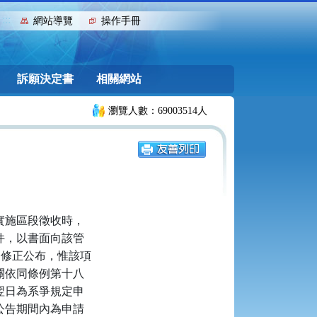
:::
網站導覽
操作手冊
訴願決定書
相關網站
瀏覽人數：69003514人
實施區段徵收時，
件，以書面向該管
日修正公布，惟該項
關依同條例第十八
翌日為系爭規定申
公告期間內為申請