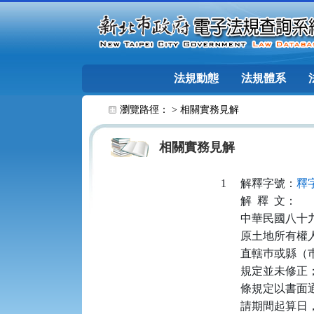
跳至主要內容
法規動態
法規體系
:::
瀏覽路徑： >
相關實務見解
相關實務見解
1
解釋字號：
釋字
解
釋
文：
中華民國八十
原土地所有權
直轄巿或縣（
規定並未修正
條規定以書面
請期間起算日