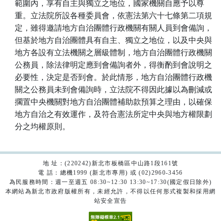
範圍內，享有自主與獨立之地位，國家機關自應予以尊
重。立法院所設各種委員會，依憲法第六十七條第二項規
定，雖得邀請地方自治團體行政機關有關人員到會備詢，
但基於地方自治團體具有自主、獨立之地位，以及中央與
地方各設有立法機關之層級體制，地方自治團體行政機關
公務員，除法律明定應到會備詢者外，得衡酌到會說明之
必要性，決定是否到會。於此情形，地方自治團體行政機
關之公務員未到會備詢時，立法院不得因此據以為刪減或
擱置中央機關對地方自治團體補助款預算之理由，以確保
地方自治之有效運作，及符合憲法所定中央與地方權限劃
分之均權原則。
地 址：(220242)新北市板橋區中山路1段161號
電 話：總機1999 (新北市專用) 或 (02)2960-3456
為民服務時間：週一至週五 08:30~12:30 13:30~17:30(國定假日除外)
本網站為新北市政府版權所有，未經允許，不得以任何形式複製和採用網
站安全宣告