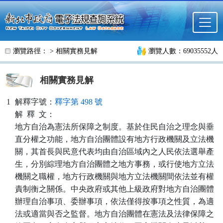
跳至主要內容
瀏覽路徑： >
相關實務見解
瀏覽人數：69035552人
相關實務見解
1
解釋字號：
釋字第 498 號
解
釋
文：
地方自治為憲法所保障之制度。基於住民自治之理念與垂
直分權之功能，地方自治團體設有地方行政機關及立法機
關，其首長與民意代表均由自治區域內之人民依法選舉產
生，分別綜理地方自治團體之地方事務，或行使地方立法
機關之職權，地方行政機關與地方立法機關間依法並有權
責制衡之關係。中央政府或其他上級政府對地方自治團體
辦理自治事項、委辦事項，依法僅得按事項之性質，為適
法或適當與否之監督。地方自治團體在憲法及法律保障之