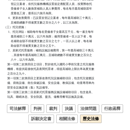
        登記立案者，依托兒服務機構設置規定應配置人員，按實際收托

        受僱者子女人數換算補助人員人事費用，每名每月最高補助當年

        度最低工資，最長以六個月為限。

     4、更新改善費用：已設置並登記立案者，每年最高補助三十萬元，

        且補助總數不得逾實支數之百分之八十，以三次為限。

（三）托兒措施：

     1、托兒津貼：補助每年每名受僱者子女最高五千元，每一雇主每年

        最高補助三十萬元，以六年為限；僱用受僱者一百人以下者，每

        名補助金額不得逾實支數之百分之七十，一百人以上者，每名補

        助金額不得逾實支數之百分之五十。

     2、居家式托育服務：補助設施設備費用，第一年最高補助三十萬元

        ，其後每年最高補助三萬元，且補助總數不得逾實支數之百分之

        八十，以六年為限。

    第一項第二款第四目之項目，對於收托入國民小學前兒童之托兒服務

    機構，有提供延後收托及夜間托育者，得提高補助上限比率為實支數

    之百分之九十。

    第一項第二款第四目之更新改善托兒設施補助項目，包含托兒遊樂設

    備、廚衛設備、衛生保健設備、安全設備、教保設備、幼童專用車內

    部安全設施及哺（集）乳設備等。

    第一項第三款第二目居家式托育服務設施設備補助項目，包含遊具、

    玩具、睡眠休息、安全防護、盥洗、備餐用餐等設施及設備。
司法解釋
判例
裁判
決議
法律問題
行政函釋
訴願決定書
相關法條
歷史法條