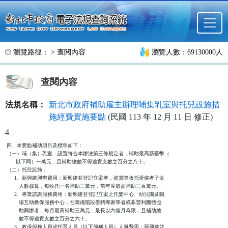
跳至主要內容
瀏覽路徑： >
查閱內容
瀏覽人數：69130000人
查閱內容
法規名稱：
新北市政府補助雇主辦理哺集乳室與托兒設施措
施經費實施要點
(民國 113 年 12 月 11 日 修正)
4
四、本要點補助項目及標準如下：

（一）哺（集）乳室：設置符合本辦法第三條規定者，補助最高新臺幣（

      以下同）一萬元，且補助總數不得逾實支數之百分之八十。

（二）托兒設施：

     1、新興建興辦費用：新興建並登記立案者，依實際收托受僱者子女

        人數核算，每收托一名補助三萬元，當年度最高補助三百萬元。

     2、專業諮詢服務費用：新興建並登記立案之托嬰中心、幼兒園及職

        場互助教保服務中心，在籌備階段委聘專家學者或非營利團體協

        助興辦者，每月最高補助三萬元，最長以六個月為限，且補助總

        數不得逾實支數之百分之六十。

     3、教保服務人員或托育人員（以下簡稱人員）人事費用：新興建並
