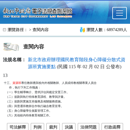
跳至主要內容
瀏覽路徑： >
查閱內容
瀏覽人數：68974289人
查閱內容
法規名稱：
新北市政府辦理國民教育階段身心障礙分散式資
源班實施要點
(民國 115 年 02 月 02 日 公發布)
13
十三、
資源班
專任教師應與校內外相關教師、人員或特教相關專業人員合

      作，執行下列工作職責：

  （一）學生輔導轉介、需求評估與鑑定安置工作。

  （二）規劃與執行特殊教育課程、教學與評量。

  （三）規劃與實施支持服務及相關服務措施。

  （四）與普通班教師合作執行融合教育宣導。

  （五）身心障礙學生個案管理工作。

  （六）其他校內特殊教育相關工作。
司法解釋
判例
裁判
決議
法律問題
行政函釋