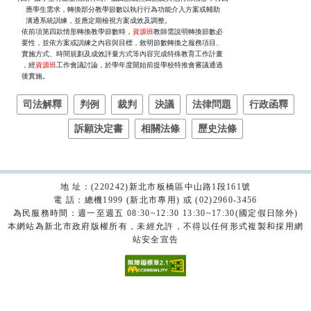
        應學生需求，轉換部分教學節數以執行行為功能介入方案或輔助

        溝通系統訓練，並應定期檢視方案成效及調整。

      依前項第四款情形轉換教學節數時，
資源班
教師需說明轉換節數必

      要性，並依方案或訓練之內容與目標，敘明節數轉換之服務項目、

      實施方式、時間規劃及成效評量方式等內容完成特殊教育工作計畫

      ，經
資源班
工作會議討論，於學年度開始前提學校特推會審議通過

      後實施。
司法解釋
判例
裁判
決議
法律問題
行政函釋
訴願決定書
相關法條
歷史法條
地 址：(220242)新北市板橋區中山路1段161號
電 話：總機1999 (新北市專用) 或 (02)2960-3456
為民服務時間：週一至週五 08:30~12:30 13:30~17:30(國定假日除外)
本網站為新北市政府版權所有，未經允許，不得以任何形式複製和採用網
站安全宣告