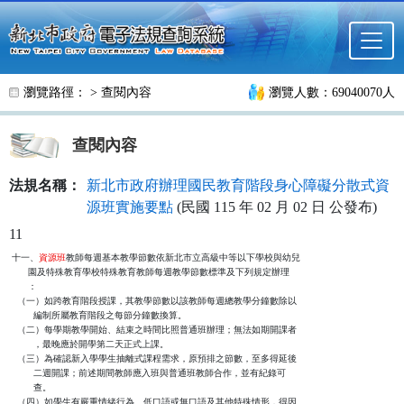
跳至主要內容
瀏覽路徑： >
查閱內容
瀏覽人數：69040070人
查閱內容
法規名稱：
新北市政府辦理國民教育階段身心障礙分散式資
源班實施要點
(民國 115 年 02 月 02 日 公發布)
11
十一、
資源班
教師每週基本教學節數依新北市立高級中等以下學校與幼兒

      園及特殊教育學校特殊教育教師每週教學節數標準及下列規定辦理

      ：

  （一）如跨教育階段授課，其教學節數以該教師每週總教學分鐘數除以

        編制所屬教育階段之每節分鐘數換算。

  （二）每學期教學開始、結束之時間比照普通班辦理；無法如期開課者

        ，最晚應於開學第二天正式上課。

  （三）為確認新入學學生抽離式課程需求，原預排之節數，至多得延後

        二週開課；前述期間教師應入班與普通班教師合作，並有紀錄可

        查。

  （四）如學生有嚴重情緒行為、低口語或無口語及其他特殊情形，得因
