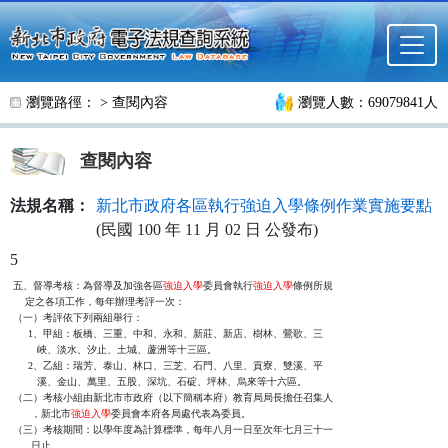
跳至主要內容
瀏覽路徑： >
查閱內容
瀏覽人數：69079841人
查閱內容
法規名稱：
新北市政府各區執行強迫入學條例作業實施要點
(民國 100 年 11 月 02 日 公發布)
5
五、督導考核：為督導及加強各區
強迫入學
委員會執行
強迫入學
條例所規

    定之各項工作，每年辦理考評一次：

（一）考評依下列兩組舉行：

     1、甲組：板橋、三重、中和、永和、新莊、新店、樹林、鶯歌、三

        峽、淡水、汐止、土城、蘆洲等十三區。

     2、乙組：瑞芳、泰山、林口、三芝、石門、八里、貢寮、雙溪、平

        溪、金山、萬里、五股、深坑、石碇、坪林、烏來等十六區。

（二）考核小組由新北市市政府（以下簡稱本府）教育局局長擔任召集人

      ，新北市
強迫入學
委員會本府各局處代表為委員。

（三）考核期間：以學年度為計算標準，每年八月一日至次年七月三十一

      日止。
