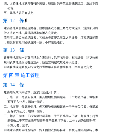
四、因特殊地形或具有特殊風貌，經該目的事業主管機關認定，並經本府

    公告。

五、其他法規另有規定。
第 12 條
建築基地兩側面臨道路者，應以圓弧或等腰三角之方式退讓，退讓部分得

計入法定空地，其退讓標準依附表之規定。

依前項以圓弧方式退讓者，其截角長度即為該弧之切線長，且其退讓範圍

，鋪設材質應與臨接道路一致，不得阻礙通行。
第 13 條
建築基地面臨一定寬度以上之道路時，除區域計畫、都市計畫、建築技術

規則及其他法規另有規定外，應設置騎樓或無遮簷人行道。

前項騎樓或無遮簷人行道之設置標準及審查作業程序，由本府另定之。
第 四 章 施工管理
第 14 條
建築期限依下列標準，並加計三個月計算：

一、地下層：每層五個月。但其樓地板面積超過一千平方公尺者，每增加

    五百平方公尺，增加一個月。

二、地面層：每層三個月。但其樓地板面積超過一千平方公尺者，每增加

    五百平方公尺，增加一個月。

三、雜項工作物：工程造價於新臺幣二千五百萬元以下者，九個月；超過

    新臺幣二千五百萬元至新臺幣五千萬元以下者，二年；超過新臺幣五

    千萬元者，三年。

前項建築物如因構造特殊、施工困難或情形特殊，於核定建築期限時，本
