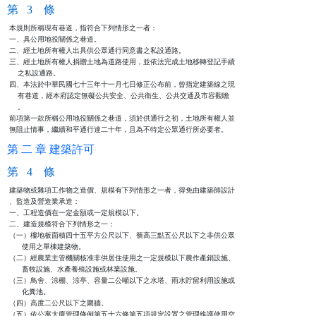
第 3 條
本規則所稱現有巷道，指符合下列情形之一者：

一、具公用地役關係之巷道。

二、經土地所有權人出具供公眾通行同意書之私設通路。

三、經土地所有權人捐贈土地為道路使用，並依法完成土地移轉登記手續

    之私設通路。

四、本法於中華民國七十三年十一月七日修正公布前，曾指定建築線之現

    有巷道，經本府認定無礙公共安全、公共衛生、公共交通及市容觀瞻

    。

前項第一款所稱公用地役關係之巷道，須於供通行之初，土地所有權人並

無阻止情事，繼續和平通行達二十年，且為不特定公眾通行所必要者。
第 二 章 建築許可
第 4 條
建築物或雜項工作物之造價、規模有下列情形之一者，得免由建築師設計

、監造及營造業承造：

一、工程造價在一定金額或一定規模以下。

二、建造規模符合下列情形之一：

（一）樓地板面積四十五平方公尺以下、簷高三點五公尺以下之非供公眾

      使用之單棟建築物。

（二）經農業主管機關核准非供居住使用之一定規模以下農作產銷設施、

      畜牧設施、水產養殖設施或林業設施。

（三）鳥舍、涼棚、涼亭、容量二公噸以下之水塔、雨水貯留利用設施或

      化糞池。

（四）高度二公尺以下之圍牆。

（五）依公寓大廈管理條例第五十六條第五項規定設置之管理維護使用空
