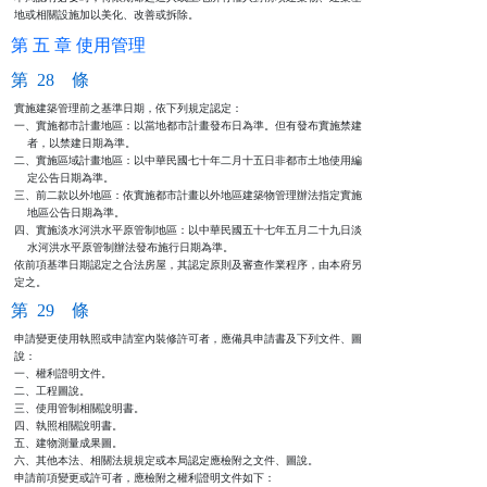
地或相關設施加以美化、改善或拆除。
第 五 章 使用管理
第 28 條
實施建築管理前之基準日期，依下列規定認定：

一、實施都市計畫地區：以當地都市計畫發布日為準。但有發布實施禁建

    者，以禁建日期為準。

二、實施區域計畫地區：以中華民國七十年二月十五日非都市土地使用編

    定公告日期為準。

三、前二款以外地區：依實施都市計畫以外地區建築物管理辦法指定實施

    地區公告日期為準。

四、實施淡水河洪水平原管制地區：以中華民國五十七年五月二十九日淡

    水河洪水平原管制辦法發布施行日期為準。

依前項基準日期認定之合法房屋，其認定原則及審查作業程序，由本府另

定之。
第 29 條
申請變更使用執照或申請室內裝修許可者，應備具申請書及下列文件、圖

說：

一、權利證明文件。

二、工程圖說。

三、使用管制相關說明書。

四、執照相關說明書。

五、建物測量成果圖。

六、其他本法、相關法規規定或本局認定應檢附之文件、圖說。

申請前項變更或許可者，應檢附之權利證明文件如下：
