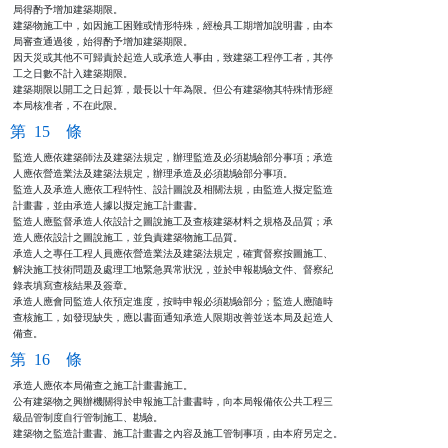
局得酌予增加建築期限。

建築物施工中，如因施工困難或情形特殊，經檢具工期增加說明書，由本

局審查通過後，始得酌予增加建築期限。

因天災或其他不可歸責於起造人或承造人事由，致建築工程停工者，其停

工之日數不計入建築期限。

建築期限以開工之日起算，最長以十年為限。但公有建築物其特殊情形經

本局核准者，不在此限。
第 15 條
監造人應依建築師法及建築法規定，辦理監造及必須勘驗部分事項；承造

人應依營造業法及建築法規定，辦理承造及必須勘驗部分事項。

監造人及承造人應依工程特性、設計圖說及相關法規，由監造人擬定監造

計畫書，並由承造人據以擬定施工計畫書。

監造人應監督承造人依設計之圖說施工及查核建築材料之規格及品質；承

造人應依設計之圖說施工，並負責建築物施工品質。

承造人之專任工程人員應依營造業法及建築法規定，確實督察按圖施工、

解決施工技術問題及處理工地緊急異常狀況，並於申報勘驗文件、督察紀

錄表填寫查核結果及簽章。

承造人應會同監造人依預定進度，按時申報必須勘驗部分；監造人應隨時

查核施工，如發現缺失，應以書面通知承造人限期改善並送本局及起造人

備查。
第 16 條
承造人應依本局備查之施工計畫書施工。

公有建築物之興辦機關得於申報施工計畫書時，向本局報備依公共工程三

級品管制度自行管制施工、勘驗。

建築物之監造計畫書、施工計畫書之內容及施工管制事項，由本府另定之。