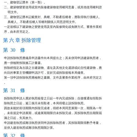
一、建物登記謄本（第一類）。

二、建築物變更使用或室內裝修建築物使用權同意書，或其他使用權利證

    明文件。

三、建物登記謄本記載查封、典權、不動產役權者，應取得執行債權人、

    典權人、不動產役權人等權利關係人同意證明文件。

一定規模以下建築物之變更使用及室內裝修簡化或免辦方式、審查作業程

序，由本府另定之。
第 六 章 拆除管理
第 30 條
申請拆除執照應備具申請書件向本局提出之；其未併同申請建築執照者，

應一併檢附拆除施工計畫書。

拆除經指定為古蹟之古建築物、遺址及其他文化遺跡或紀念性建築物，應

向目的事業主管機關申請許可，並於完成拆除後報本局備查。

第一項申請拆除執照應檢附之書圖、文件及審查作業程序，由本府另定之

。
第 31 條
拆除執照申請人應於執照核發之日起一年內完成拆除；自接獲通知領取拆

除執照之日起，逾三個月未領取者，本局得廢止該拆除執照。

因故未能於前項期限內拆除完成者，得經本局同意展期一次，期限為一年

。未依規定申請展期，或逾展期期限仍未拆除完成，其拆除執照自期限屆

滿之日起，失其效力。

申請建造執照或雜項執照併同申請拆除執照者，其拆除期限得酌予考量，

並併入建造執照或雜項執照期限計算。
第 32 條