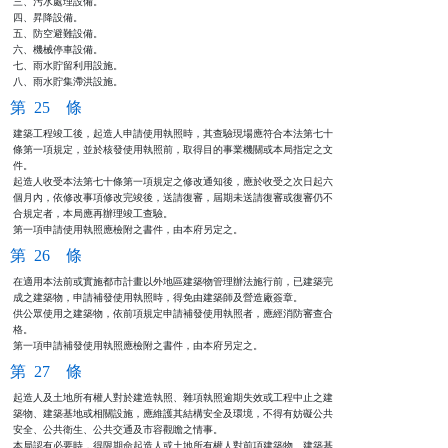
三、污水處理設備。

四、昇降設備。

五、防空避難設備。

六、機械停車設備。

七、雨水貯留利用設施。

八、雨水貯集滯洪設施。
第 25 條
建築工程竣工後，起造人申請使用執照時，其查驗現場應符合本法第七十

條第一項規定，並於核發使用執照前，取得目的事業機關或本局指定之文

件。

起造人收受本法第七十條第一項規定之修改通知後，應於收受之次日起六

個月內，依修改事項修改完竣後，送請復審，屆期未送請復審或復審仍不

合規定者，本局應再辦理竣工查驗。

第一項申請使用執照應檢附之書件，由本府另定之。
第 26 條
在適用本法前或實施都市計畫以外地區建築物管理辦法施行前，已建築完

成之建築物，申請補發使用執照時，得免由建築師及營造廠簽章。

供公眾使用之建築物，依前項規定申請補發使用執照者，應經消防審查合

格。

第一項申請補發使用執照應檢附之書件，由本府另定之。
第 27 條
起造人及土地所有權人對於建造執照、雜項執照逾期失效或工程中止之建

築物、建築基地或相關設施，應維護其結構安全及環境，不得有妨礙公共

安全、公共衛生、公共交通及市容觀瞻之情事。

本局認有必要時，得限期命起造人或土地所有權人對前項建築物、建築基
