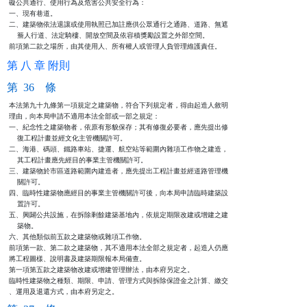
礙公共通行、使用行為及危害公共安全行為：

一、現有巷道。

二、建築物依法退讓或使用執照已加註應供公眾通行之通路、道路、無遮

    簷人行道、法定騎樓、開放空間及依容積獎勵設置之外部空間。

前項第二款之場所，由其使用人、所有權人或管理人負管理維護責任。
第 八 章 附則
第 36 條
本法第九十九條第一項規定之建築物，符合下列規定者，得由起造人敘明

理由，向本局申請不適用本法全部或一部之規定：

一、紀念性之建築物者，依原有形貌保存；其有修復必要者，應先提出修

    復工程計畫並經文化主管機關許可。

二、海港、碼頭、鐵路車站、捷運、航空站等範圍內雜項工作物之建造，

    其工程計畫應先經目的事業主管機關許可。

三、建築物於市區道路範圍內建造者，應先提出工程計畫並經道路管理機

    關許可。

四、臨時性建築物應經目的事業主管機關許可後，向本局申請臨時建築設

    置許可。

五、興闢公共設施，在拆除剩餘建築基地內，依規定期限改建或增建之建

    築物。

六、其他類似前五款之建築物或雜項工作物。

前項第一款、第二款之建築物，其不適用本法全部之規定者，起造人仍應

將工程圖樣、說明書及建築期限報本局備查。

第一項第五款之建築物改建或增建管理辦法，由本府另定之。

臨時性建築物之種類、期限、申請、管理方式與拆除保證金之計算、繳交

、運用及退還方式，由本府另定之。