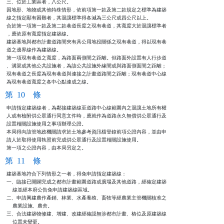
三、位於工業區者，八公尺。

因地形、地物或其他特殊情形，依前項第一款及第二款規定之標準為建築

線之指定顯有困難者，其退讓標準得各減為三公尺或四公尺以上。

合於第一項第一款及第二款巷道長度之現有巷道，其寬度大於退讓標準者

，應依原有寬度指定建築線。

建築基地與都市計畫道路間夾有具公用地役關係之現有巷道，得以現有巷

道之邊界線作為建築線。

第一項現有巷道之寬度，為路面兩側間之距離。但路面外設置有人行步道

、溝渠或其他公共設施者，為該公共設施外緣間或與路面側面間之距離；

現有巷道之長度為現有巷道與連接之計畫道路間之距離；現有巷道中心線

為現有巷道寬度之各中心點連成之線。
第 10 條
申請指定建築線者，為鄰接建築線至道路中心線範圍內之退讓土地所有權

人或有檢附供公眾通行同意文件時，應就作為道路永久無償供公眾通行及

設置相關設施使用之事項辦理公證。

本局得向該管地政機關請求於土地參考資訊檔登錄前項公證內容，並由申

請人於取得使用執照前完成供公眾通行及設置相關設施使用。

第一項之公證內容，由本局另定之。
第 11 條
建築基地符合下列情形之一者，得免申請指定建築線：

一、臨接已開闢完成之都市計畫範圍道路或廣場及其他道路，經確定建築

    線並經本府公告免申請建築線區域。

二、申請興建農作產銷、林業、水產養殖、畜牧等經農業主管機關核准之

    農業設施、農舍。

三、合法建築物修建、增建、改建經確認無涉都市計畫、樁位及原建築線

    位置未變更。
