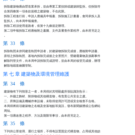
拆除建築物應由營造業承拆，並由專業工業技師或建築師監拆。但拆除符

合第四條第一項各款規模之建築物，不在此限。

拆除工程進行前，申請人應備具申報書、拆除施工計畫書，會同承拆人及

監拆人，向本局申報備查。

拆除工程須使用道路者，依第十九條規定辦理。

第二項申報拆除工程應檢附之書圖、文件及審查作業程序，由本府另定之

。
第 33 條
拆除執照未併同建造執照申請者，於建築物拆除完成後，應檢附申請書、

原領之拆除執照、基地內拆除完成後之全景照片、營建廢棄物及損鄰事件

解除列管文件，向本局申請拆除完成證明，並由本局於核登完成後，辦理

解除地籍套繪圖管制。
第 七 章 建築物及環境管理維護
第 34 條
建築物有下列情形之一者，本局得於其明顯處所張貼識別告示：

一、外牆之飾材、附掛物或其他構造物，有危害公共安全之虞。

二、昇降設備及機械停車設備，未取得使用許可證或安全檢查不合格。

本局得將前項建築物之名稱及坐落地點等資訊，發布新聞媒體或公告網站

周知。

第一項應改善之程序、方法及期限等事項，由本府另定之。
第 35 條
下列供公眾使用、通行之場所，不得有設置固定式構造物、占用或其他妨
