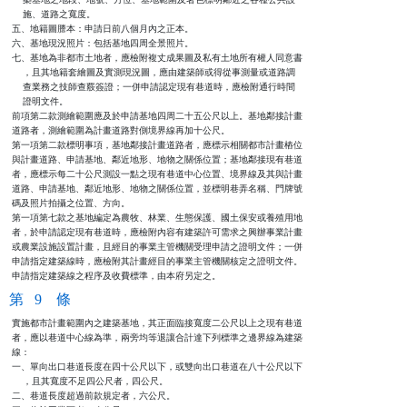
    施、道路之寬度。

五、地籍圖謄本：申請日前八個月內之正本。

六、基地現況照片：包括基地四周全景照片。

七、基地為非都市土地者，應檢附複丈成果圖及私有土地所有權人同意書

    ，且其地籍套繪圖及實測現況圖，應由建築師或得從事測量或道路調

    查業務之技師查覈簽證；一併申請認定現有巷道時，應檢附通行時間

    證明文件。

前項第二款測繪範圍應及於申請基地四周二十五公尺以上。基地鄰接計畫

道路者，測繪範圍為計畫道路對側境界線再加十公尺。

第一項第二款標明事項，基地鄰接計畫道路者，應標示相關都市計畫樁位

與計畫道路、申請基地、鄰近地形、地物之關係位置；基地鄰接現有巷道

者，應標示每二十公尺測設一點之現有巷道中心位置、境界線及其與計畫

道路、申請基地、鄰近地形、地物之關係位置，並標明巷弄名稱、門牌號

碼及照片拍攝之位置、方向。

第一項第七款之基地編定為農牧、林業、生態保護、國土保安或養殖用地

者，於申請認定現有巷道時，應檢附內容有建築許可需求之興辦事業計畫

或農業設施設置計畫，且經目的事業主管機關受理申請之證明文件；一併

申請指定建築線時，應檢附其計畫經目的事業主管機關核定之證明文件。

申請指定建築線之程序及收費標準，由本府另定之。
第 9 條
實施都市計畫範圍內之建築基地，其正面臨接寬度二公尺以上之現有巷道

者，應以巷道中心線為準，兩旁均等退讓合計達下列標準之邊界線為建築

線：

一、單向出口巷道長度在四十公尺以下，或雙向出口巷道在八十公尺以下

    ，且其寬度不足四公尺者，四公尺。

二、巷道長度超過前款規定者，六公尺。
