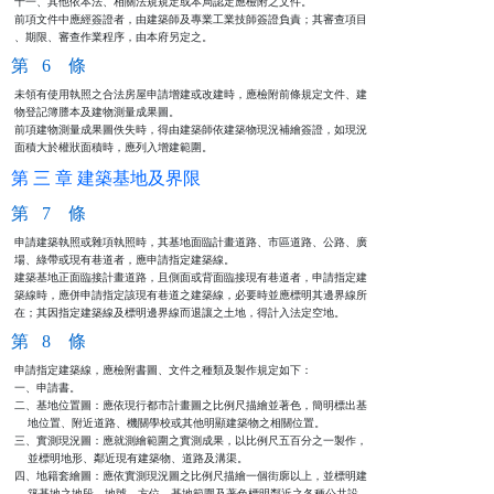
十一、其他依本法、相關法規規定或本局認定應檢附之文件。

前項文件中應經簽證者，由建築師及專業工業技師簽證負責；其審查項目

、期限、審查作業程序，由本府另定之。
第 6 條
未領有使用執照之合法房屋申請增建或改建時，應檢附前條規定文件、建

物登記簿謄本及建物測量成果圖。

前項建物測量成果圖佚失時，得由建築師依建築物現況補繪簽證，如現況

面積大於權狀面積時，應列入增建範圍。
第 三 章 建築基地及界限
第 7 條
申請建築執照或雜項執照時，其基地面臨計畫道路、市區道路、公路、廣

場、綠帶或現有巷道者，應申請指定建築線。

建築基地正面臨接計畫道路，且側面或背面臨接現有巷道者，申請指定建

築線時，應併申請指定該現有巷道之建築線，必要時並應標明其邊界線所

在；其因指定建築線及標明邊界線而退讓之土地，得計入法定空地。
第 8 條
申請指定建築線，應檢附書圖、文件之種類及製作規定如下：

一、申請書。

二、基地位置圖：應依現行都市計畫圖之比例尺描繪並著色，簡明標出基

    地位置、附近道路、機關學校或其他明顯建築物之相關位置。

三、實測現況圖：應就測繪範圍之實測成果，以比例尺五百分之一製作，

    並標明地形、鄰近現有建築物、道路及溝渠。

四、地籍套繪圖：應依實測現況圖之比例尺描繪一個街廓以上，並標明建

    築基地之地段、地號、方位、基地範圍及著色標明鄰近之各種公共設
