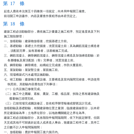
第 17 條
起造人應依本法第五十四條第一項規定，向本局申報開工備查。

前項開工申請書件、內容及審查作業程序由本府另定之。
第 18 條
建築工程必須勘驗部分，應依施工計畫書之施工程序、預定進度表及下列

施工階段辦理：

一、放樣勘驗：建築物放樣後，挖掘基礎土方前。

二、基礎勘驗：基礎土方挖掘後，澆置混凝土前；其為鋼筋混凝土構造者

    ，須配筋完畢，如有基椿者，須基椿施工完成。

三、鋼筋混凝土、鋼骨鋼筋混凝土、鋼骨混凝土構造及加強磚造勘驗：於

    各層樓板及屋頂配筋（骨）完畢後，澆置混凝土前。

四、鋼骨勘驗：鋼骨構造、結構組立完成後，作防火覆蓋前。

五、屋架勘驗：屋架豎立後，屋面施工前。

六、現場構築式污水處理設施勘驗。

七、竣工勘驗：建築物主要設備、主要構造及室內隔間完竣後，申請使用

    執照前。其勘驗內容應包括下列事項：

（一）公共設施已修復完成。

（二）施工中之圍籬、遮板、鷹架、工棚、樣品屋、拆除之舊有建築物及

      廢棄物已清理完竣。

（三）已按現場完成圖說修正，並依程序辦理報備或變更設計完成。

放樣勘驗及基礎勘驗，有關建築物位置之量測，臨接建築線部分，以本府

所定建築線為準；土地界址部分，以地政機關鑑定之界址為準。

建築工程必須勘驗部分，其各階段申報間隔期間，依下列規定辦理。但因

天災或其他不可歸責於起造人或承造人事由，致建築工程停工者，其停工

之日數不計入申報間隔期間：

一、放樣勘驗：應於申報開工後六個月內。
