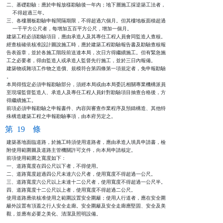
二、基礎勘驗：應於申報放樣勘驗後一年內；地下層施工採逆築工法者，

    不得超過三年。

三、各樓層板勘驗申報間隔期限，不得超過六個月。但其樓地板面積超過

    一千平方公尺者，每增加五百平方公尺，增加一個月。

建築工程必須勘驗項目，應由承造人及其專任工程人員會同監造人查核。

經查核確依核准設計圖說施工時，應於建築工程勘驗報告書及勘驗查核報

告表簽章，並於各施工階段前送達本局，次日方得繼續施工。但有緊急施

工之必要者，得由監造人或承造人監督先行施工，並於三日內報備。

建築物或雜項工作物之造價、規模符合第四條第一項規定者，免申報勘驗

。

本局得指定必須申報勘驗部分，須經本局或由本局委託相關專業機構派員

至現場監督監造人、承造人及專任工程人員針對勘驗項目抽查合格後，方

得繼續施工。

前項必須申報勘驗之申報書件、內容與審查作業程序及預鑄構造、其他特

殊構造建築工程之申報勘驗事項，由本府另定之。
第 19 條
建築基地面臨道路，於施工時須使用道路者，應由承造人填具申請書，檢

附使用範圍圖及道路主管機關許可文件，向本局申請核定。

前項使用範圍之寬度如下：

一、道路寬度在四公尺以下者，不得使用。

二、道路寬度超過四公尺未達六公尺者，使用寬度不得超過一公尺。

三、道路寬度六公尺以上未達十二公尺者，使用寬度不得超過一公尺半。

四、道路寬度十二公尺以上者，使用寬度不得超過二公尺。

使用道路應依核准使用之範圍設置安全圍籬；使用人行道者，應在安全圍

籬外設置有頂蓋之行人安全走廊。安全圍籬及安全走廊應堅固、安全及美

觀，並應有必要之美化、清潔及照明設備。