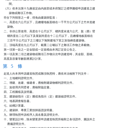
      間。

（六）依本法第十九條規定由內政部或本府製訂之標準圖樣申請建造之建

      築物或雜項工作物。

符合下列情形之一者，得免由建築師監造：

一、高度在六公尺以下，且總樓地板面積在一千平方公尺以下之竹木造建

    築物。

二、非供公眾使用、高度在十公尺以下、樑跨度未達六公尺、肱（懸）臂

    樑跨度在二公尺以下及屋架跨度在十二公尺以下，且總樓地板面積在

    三百平方公尺以下之三樓以下無附建地下室之加強磚造建築物。

三、頂端高度在九公尺以下、載重二公噸以下之雜項工作物之承載物。

第一項第一款之一定金額或一定規模由本局訂定並公告之。

第一項及第二項之建築物或雜項工作物分次申請建造時，其金額、面積、

高度及容量等數額應累計計算。
第 5 條
起造人向本局申請建造執照或雜項執照時，應依本法檢附下列文件：

一、土地權利證明文件。

二、增建、改建、修建者，應檢附建築物權利證明文件。

三、如使用共同壁者，應檢附協定書。

四、工程圖樣及說明書。

五、建築線指示（定）圖或免指示（定）建築線證明文件。

六、地基調查報告書。

七、結構計算書。

八、建築師、專業工業技師簽證說明書。

九、辦理執照申請程序人員名冊及證明文件。

十、變更設計時，除未變更原申請建造執照所檢附之各項證件、圖說外之

    應備證明文件。
