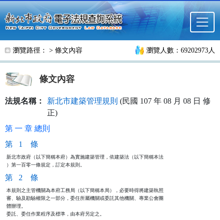
跳至主要內容
瀏覽路徑： >
條文內容
瀏覽人數：69202973人
條文內容
法規名稱：
新北市建築管理規則
(民國 107 年 08 月 08 日 修
正)
第 一 章 總則
第 1 條
新北市政府（以下簡稱本府）為實施建築管理，依建築法（以下簡稱本法

）第一百零一條規定，訂定本規則。
第 2 條
本規則之主管機關為本府工務局（以下簡稱本局），必要時得將建築執照

審、驗及勘驗權限之一部分，委任所屬機關或委託其他機關、專業公會團

體辦理。

委託、委任作業程序及標準，由本府另定之。