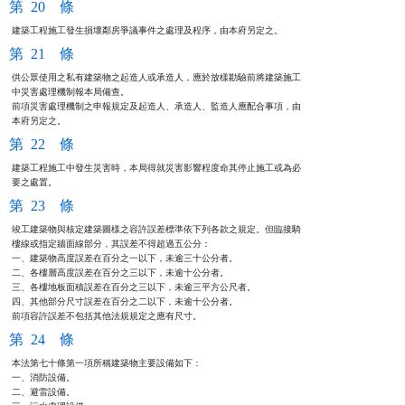
第 20 條
建築工程施工發生損壞鄰房爭議事件之處理及程序，由本府另定之。
第 21 條
供公眾使用之私有建築物之起造人或承造人，應於放樣勘驗前將建築施工

中災害處理機制報本局備查。

前項災害處理機制之申報規定及起造人、承造人、監造人應配合事項，由

本府另定之。
第 22 條
建築工程施工中發生災害時，本局得就災害影響程度命其停止施工或為必

要之處置。
第 23 條
竣工建築物與核定建築圖樣之容許誤差標準依下列各款之規定。但臨接騎

樓線或指定牆面線部分，其誤差不得超過五公分：

一、建築物高度誤差在百分之一以下，未逾三十公分者。

二、各樓層高度誤差在百分之三以下，未逾十公分者。

三、各樓地板面積誤差在百分之三以下，未逾三平方公尺者。

四、其他部分尺寸誤差在百分之二以下，未逾十公分者。

前項容許誤差不包括其他法規規定之應有尺寸。
第 24 條
本法第七十條第一項所稱建築物主要設備如下：

一、消防設備。

二、避雷設備。
