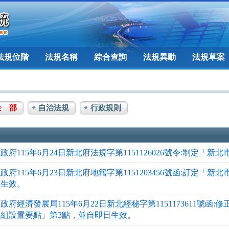
法規位階
法規名稱
綜合查詢
法規異動
法規草案
全 部
自治法規
行政規則
政府115年6月24日新北府法規字第1151126026號令:制定
政府115年6月23日新北府地籍字第1151203456號函:訂定
日生效。
政府經濟發展局115年6月22日新北經秘字第1151173611號
小組設置要點」第3點，並自即日生效。